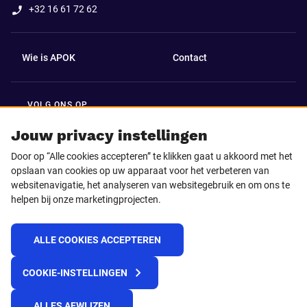
+32 16 61 72 62
Wie is APOK
Contact
VOLG ONS OP
Facebook
LinkedIn
Jouw privacy instellingen
Door op “Alle cookies accepteren” te klikken gaat u akkoord met het
Instagram
TikTok
opslaan van cookies op uw apparaat voor het verbeteren van
websitenavigatie, het analyseren van websitegebruik en om ons te
helpen bij onze marketingprojecten.
Youtube
ALLE COOKIES ACCEPTEREN
© 2025 APOK
COOKIE-INSTELLINGEN
Levervoorwaarden
Cookies
Privacyverklaring
Algemene voorwaarden
Klokkenluidersmelding
ALLES AFWIJZEN