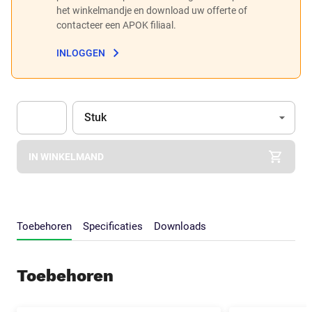
het winkelmandje en download uw offerte of
contacteer een APOK filiaal.
INLOGGEN
Eenheid
(Optioneel)
Stuk
Apok.Product.Detail.AddToCart.Quantity
(Optioneel)
IN WINKELMAND
Toebehoren
Specificaties
Downloads
Toebehoren