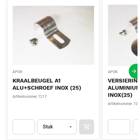
APOK
APOK
Vo
KRAALBEUGEL A1
VERSIERING
ALU+SCHROEF INOX (25)
ALUMINIU
INOX(25)
Artikelnummer
7217
Artikelnummer
722
Eenheid
(Optioneel)
Een
Stuk
IN WINKELMAND
Apok.Product.Detail.AddToCart.Quantity
(Optioneel)
Apok.Product.De