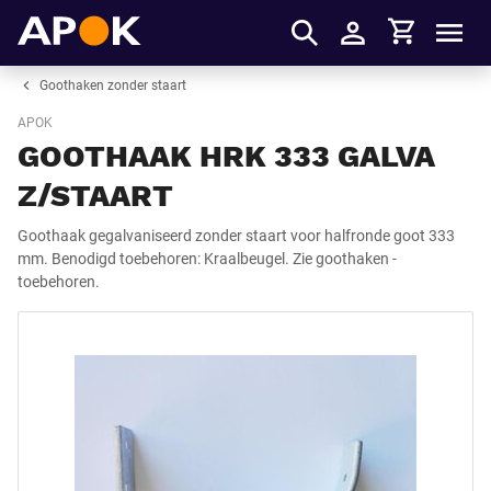
Winkelmandje
APOK
Men
Inloggen
Goothaken zonder staart
APOK
GOOTHAAK HRK 333 GALVA
Z/STAART
Goothaak gegalvaniseerd zonder staart voor halfronde goot 333
mm. Benodigd toebehoren: Kraalbeugel. Zie goothaken -
toebehoren.