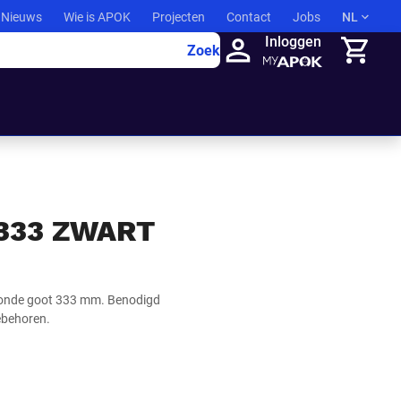
Nieuws
Wie is APOK
Projecten
Contact
Jobs
NL
Inloggen
Zoek
Winkelma
333 ZWART
fronde goot 333 mm. Benodigd
ebehoren.