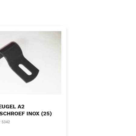
EUGEL A2
CHROEF INOX (25)
r
5342