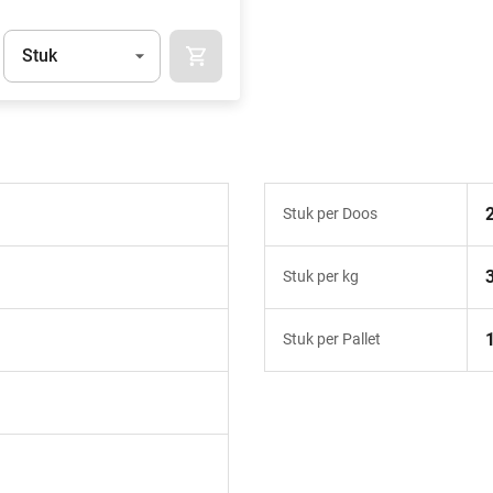
Eenheid
(Optioneel)
Stuk
IN WINKELMAND
t.Detail.AddToCart.Quantity
(Optioneel)
Stuk per Doos
Stuk per kg
Stuk per Pallet