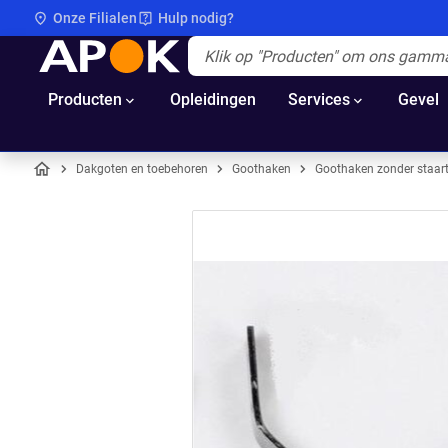
Onze Filialen
Hulp nodig?
APOK
Apok.Header.Search.Label
(Optioneel)
Producten
Opleidingen
Services
Gevel
Dakgoten en toebehoren
Goothaken
Goothaken zonder staar
Home