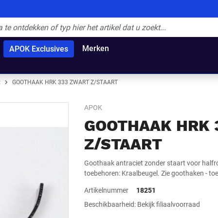
Merken
APOK Exclusives
t
GOOTHAAK HRK 333 ZWART Z/STAART
APOK
GOOTHAAK HRK 
Z/STAART
Goothaak antraciet zonder staart voor hal
toebehoren: Kraalbeugel. Zie goothaken - to
Artikelnummer
18251
Beschikbaarheid: Bekijk filiaalvoorraad