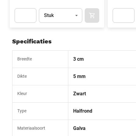
Eenheid
(Optioneel)
Stuk
IN WINKELMAND
Apok.Product.Detail.AddToCart.Quantity
(Optioneel)
Apok.Produc
Specificaties
3 cm
Breedte
5 mm
Dikte
Zwart
Kleur
Halfrond
Type
Galva
Materiaalsoort