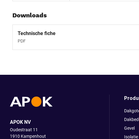
Downloads
Technische fiche
PDF
Produ
Dakgot
Dakbed
APOK NV
Gevel
Oudestraat 11
1910
Kampenhout
Isolatie