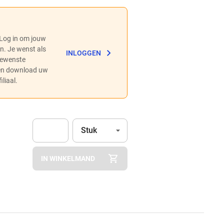
 Log in om jouw
en. Je wenst als
INLOGGEN
 gewenste
 en download uw
liaal.
Eenheid
(Optioneel)
Stuk
Apok.Product.Detail.AddToCart.Quantity
(Optioneel)
IN WINKELMAND