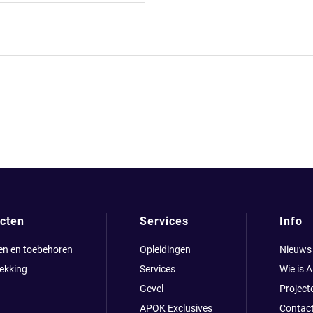
cten
Services
Info
en en toebehoren
Opleidingen
Nieuws
ekking
Services
Wie is 
Gevel
Project
APOK Exclusives
Contac