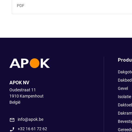
PDF
Produ
Dakgot
Dakbed
APOK NV
Gevel
Oudestraat 11
1910
Kampenhout
Isolatie
België
Daktoe
Dakram
info@apok.be
Bevesti
+32 16 61 72 62
Gereed