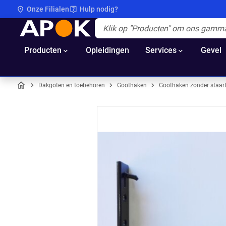
Onze Filialen
Hulp nodig?
APOK
Apok.Header.Search.Label
(Optioneel)
Producten
Opleidingen
Services
Gevel
Dakgoten en toebehoren
Goothaken
Goothaken zonder staar
Home