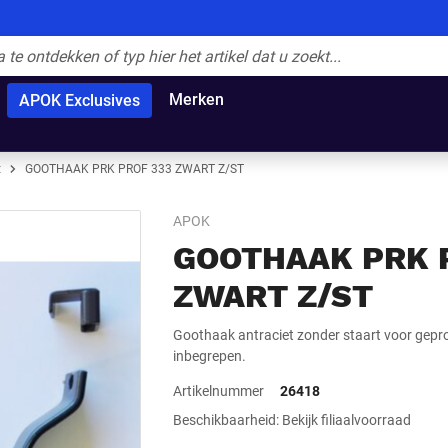
Merken
APOK Exclusives
t
GOOTHAAK PRK PROF 333 ZWART Z/ST
APOK
GOOTHAAK PRK 
ZWART Z/ST
Goothaak antraciet zonder staart voor geprof
inbegrepen.
Artikelnummer
26418
Beschikbaarheid: Bekijk filiaalvoorraad