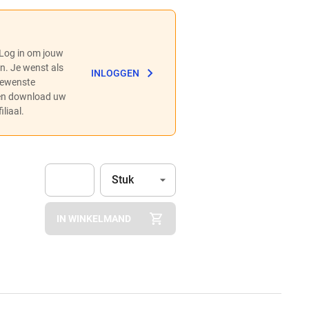
 Log in om jouw
en. Je wenst als
INLOGGEN
 gewenste
 en download uw
liaal.
Eenheid
(Optioneel)
Stuk
Apok.Product.Detail.AddToCart.Quantity
(Optioneel)
IN WINKELMAND