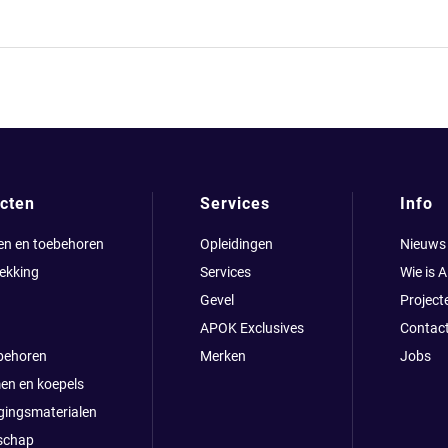
cten
Services
Info
en en toebehoren
Opleidingen
Nieuws
ekking
Services
Wie is 
Gevel
Project
APOK Exclusives
Contac
behoren
Merken
Jobs
en en koepels
gingsmaterialen
schap