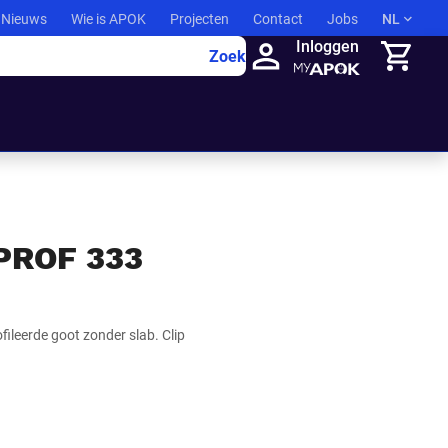
Nieuws
Wie is APOK
Projecten
Contact
Jobs
NL
Inloggen
Zoek
Winkelma
PROF 333
ileerde goot zonder slab. Clip