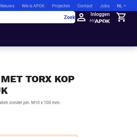
Nieuws
Wie is APOK
Projecten
Contact
Jobs
NL
Inloggen
Zoek
Winkelma
MET TORX KOP
UK
aken zonder pin. M10 x 100 mm.