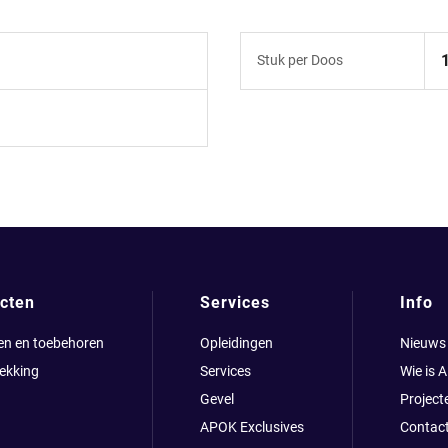
Stuk per Doos
cten
Services
Info
en en toebehoren
Opleidingen
Nieuws
ekking
Services
Wie is 
Gevel
Project
APOK Exclusives
Contac