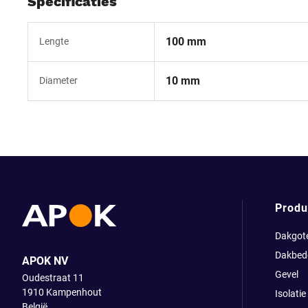
Specificaties
100 mm
Lengte
10 mm
Diameter
Produ
Dakgot
Dakbed
APOK NV
Gevel
Oudestraat 11
1910
Kampenhout
Isolatie
België