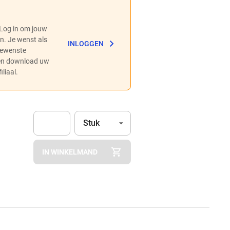
 Log in om jouw
en. Je wenst als
INLOGGEN
 gewenste
 en download uw
liaal.
Eenheid
(Optioneel)
Stuk
Apok.Product.Detail.AddToCart.Quantity
(Optioneel)
IN WINKELMAND