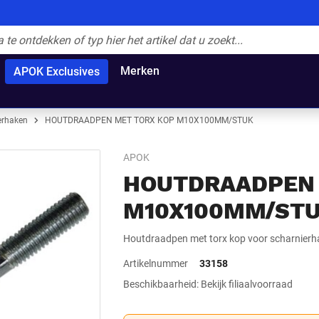
Merken
APOK Exclusives
erhaken
HOUTDRAADPEN MET TORX KOP M10X100MM/STUK
APOK
HOUTDRAADPEN 
M10X100MM/ST
Houtdraadpen met torx kop voor scharnierh
Artikelnummer
33158
Beschikbaarheid: Bekijk filiaalvoorraad