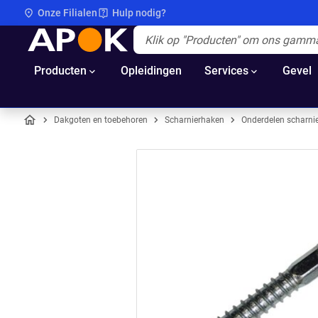
Onze Filialen
Hulp nodig?
APOK
Apok.Header.Search.Label
(Optioneel)
Producten
Opleidingen
Services
Gevel
Dakgoten en toebehoren
Scharnierhaken
Onderdelen scharni
Home