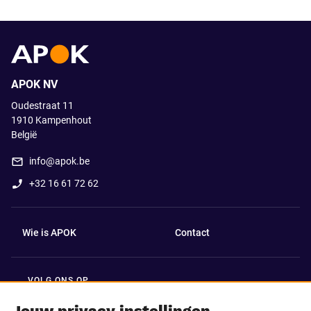
APOK NV
Oudestraat 11
1910
Kampenhout
België
info@apok.be
+32 16 61 72 62
Wie is APOK
Contact
VOLG ONS OP
Facebook
LinkedIn
Jouw privacy instellingen