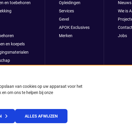
en en toebehoren
Opleidingen
Nieuws
ekking
Services
Wie is 
Gevel
Project
APOK Exclusives
Contac
behoren
Merken
Jobs
en en koepels
gingsmaterialen
schap
clusives
oop
ong
t opslaan van cookies op uw apparaat voor het
 en om ons te helpen bij onze
k
© 2025 APOK
N
ALLES AFWIJZEN
Levervoorwaarden
Cookies
Privacyverklaring
Algemene