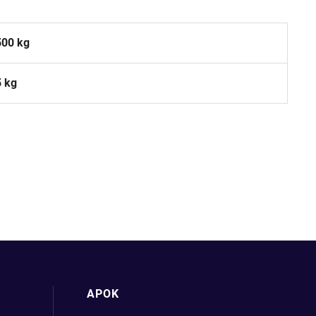
500 kg
5 kg
APOK