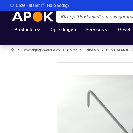
Onze Filialen
Hulp nodig?
APOK
Apok.Header.Search.Label
(Optioneel)
Producten
Opleidingen
Services
Gevel
Bevestigingsmaterialen
Haken
Leihaken
PUNTHAAK INOX
Home