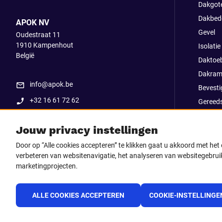
Dakgot
Dakbed
APOK NV
Gevel
Oudestraat 11
1910
Kampenhout
Isolatie
België
Daktoe
Dakram
info@apok.be
Bevesti
+32 16 61 72 62
Gereed
Apok ex
Jouw privacy instellingen
Uitverk
Go Str
Door op “Alle cookies accepteren” te klikken gaat u akkoord met he
verbeteren van websitenavigatie, het analyseren van websitegebruik
marketingprojecten.
Volg ons op
Facebook
LinkedIn
Instagram
TikTo
ALLE COOKIES ACCEPTEREN
COOKIE-INSTELLINGE
Youtube