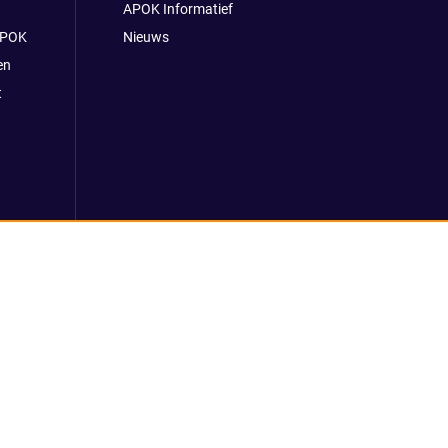
APOK Informatief
APOK
Nieuws
en
t
 voorwaarden
Klokkenluidersmelding
REACH verordening