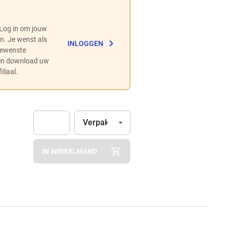
 Log in om jouw
en. Je wenst als
INLOGGEN
 gewenste
 en download uw
liaal.
Eenheid
(Optioneel)
Verpakking
Apok.Product.Detail.AddToCart.Quantity
(Optioneel)
IN WINKELMAND