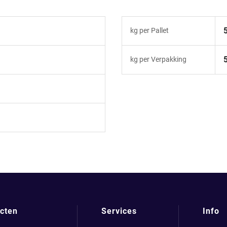
kg per Pallet
kg per Verpakking
cten
Services
Info