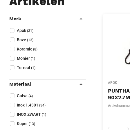
Artikelen
Filters
Merk
Sluit filters
Collapse filter
Merk
(Optioneel)
Apok
(31)
Bové
(13)
Koramic
(8)
Monier
(1)
Terreal
(1)
APOK
Materiaal
PUNTHAA
Collapse filter
Materiaal
(Optioneel)
Galva
(4)
90X2.7
Inox 1.4301
(34)
Artikelnumme
INOX ZWART
(1)
Koper
(13)