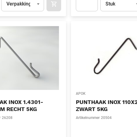
Verpakking
Stuk
APOK.CATEGORY.PRODUCTS.CART.ADDT
t.Detail.AddToCart.Quantity
(Optioneel)
Apok.Product.Detail.AddToCart
APOK
K INOX 1.4301-
PUNTHAAK INOX 110X
MM RECHT 5KG
ZWART 5KG
r
26208
Artikelnummer
20504