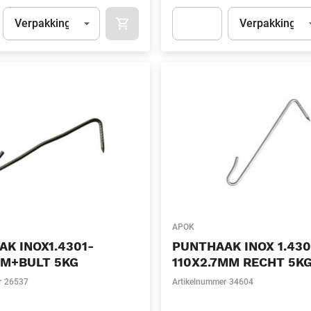
Eenheid
(Optioneel)
Eenheid
(Optionee
Verpakking
Verpakking
APOK.CATEGORY.PRODUCTS.CART.ADDT
t.Detail.AddToCart.Quantity
(Optioneel)
Apok.Product.Detail.AddToCart
APOK
K INOX1.4301-
PUNTHAAK INOX 1.430
MM+BULT 5KG
110X2.7MM RECHT 5K
r
26537
Artikelnummer
34604