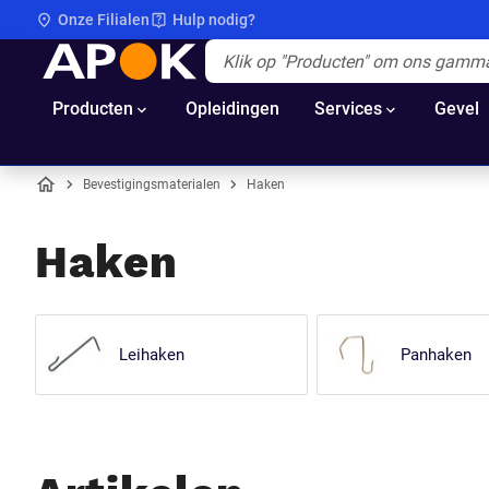
Onze Filialen
Hulp nodig?
APOK
Apok.Header.Search.Label
(Optioneel)
Producten
Opleidingen
Services
Gevel
Bevestigingsmaterialen
Haken
Home
Haken
Leihaken
Panhaken