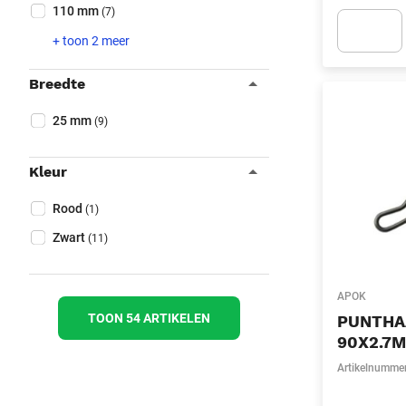
110 mm
(7)
+ toon 2 meer
Apok.Produc
Breedte
Collapse filter
Breedte
(Optioneel)
25 mm
(9)
Kleur
Collapse filter
Kleur
(Optioneel)
Rood
(1)
Zwart
(11)
APOK
TOON 54 ARTIKELEN
PUNTHAA
90X2.7
Artikelnumme