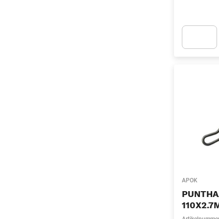
Apok.Produc
APOK
PUNTHA
110X2.7