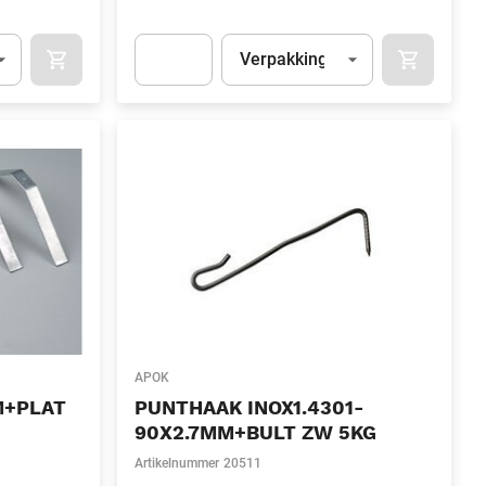
l)
Eenheid
(Optioneel)
Verpakking
OCART
APOK.CATEGORY.PRODUCTS.CART.ADDTOCART
APOK.CAT
.Quantity
(Optioneel)
Apok.Product.Detail.AddToCart.Quantity
(Optione
APOK
M+PLAT
PUNTHAAK INOX1.4301-
90X2.7MM+BULT ZW 5KG
Artikelnummer
20511