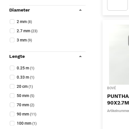
Diameter
Apok.Produc
Collapse filter
Diameter
(Optioneel)
2 mm
(8)
2.7 mm
(23)
3 mm
(9)
Lengte
Collapse filter
Lengte
(Optioneel)
0.25 m
(1)
0.33 m
(1)
20 cm
(1)
BOVÉ
PUNTHAA
50 mm
(5)
90X2.7
70 mm
(2)
Artikelnumme
90 mm
(11)
100 mm
(1)