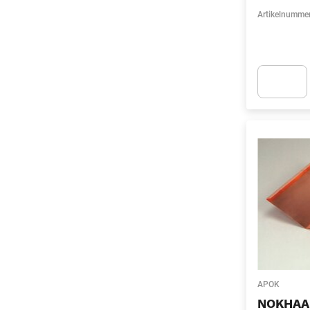
Artikelnumme
Apok.Produc
APOK
NOKHAA