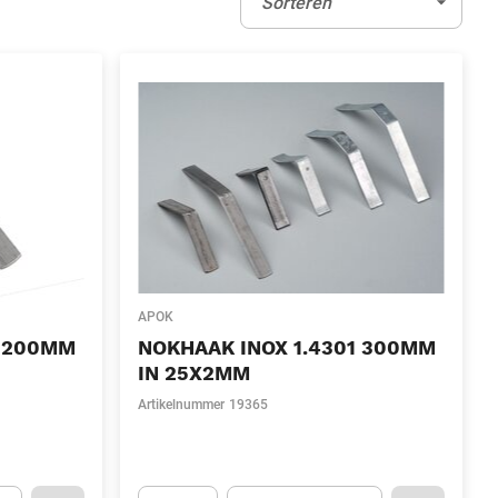
Sorteren
APOK
1 200MM
NOKHAAK INOX 1.4301 300MM
IN 25X2MM
Artikelnummer
19365
l)
Eenheid
(Optioneel)