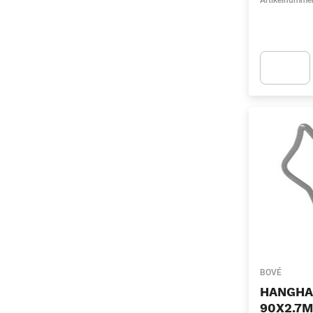
Artikelnumme
Apok.Produc
BOVÉ
HANGHA
90X2.7