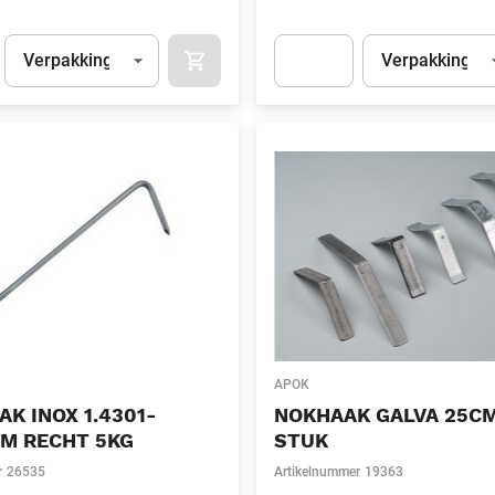
Eenheid
(Optioneel)
Eenheid
(Optionee
Verpakking
Verpakking
APOK.CATEGORY.PRODUCTS.CART.ADDT
t.Detail.AddToCart.Quantity
(Optioneel)
Apok.Product.Detail.AddToCart
APOK
K INOX 1.4301-
NOKHAAK GALVA 25C
MM RECHT 5KG
STUK
r
26535
Artikelnummer
19363