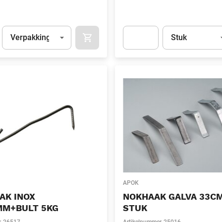
Eenheid
(Optioneel)
Eenheid
(Optionee
Verpakking
Stuk
APOK.CATEGORY.PRODUCTS.CART.ADDT
t.Detail.AddToCart.Quantity
(Optioneel)
Apok.Product.Detail.AddToCart
APOK
AK INOX
NOKHAAK GALVA 33C
MM+BULT 5KG
STUK