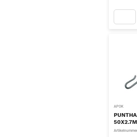
Apok.Produc
APOK
PUNTHAA
50X2.7
Artikelnumme