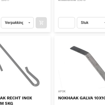
r
26517
Artikelnummer
25016
Eenheid
(Optioneel)
Eenheid
(Optionee
Verpakking
Stuk
APOK.CATEGORY.PRODUCTS.CART.ADDT
t.Detail.AddToCart.Quantity
(Optioneel)
Apok.Product.Detail.AddToCart
APOK
AK RECHT INOX
NOKHAAK GALVA 10X1
MM 5KG