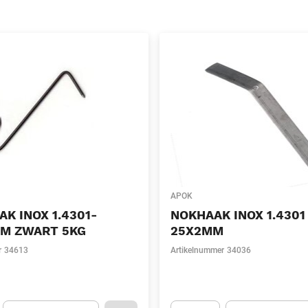
APOK
K INOX 1.4301-
NOKHAAK INOX 1.430
MM ZWART 5KG
25X2MM
r
34613
Artikelnummer
34036
Eenheid
(Optioneel)
Eenheid
(Optionee