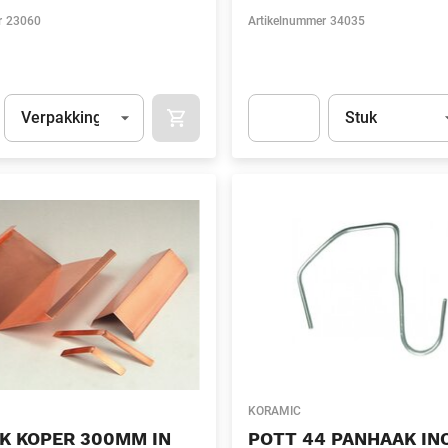
r
23060
Artikelnummer
34035
Eenheid
(Optioneel)
Eenheid
(Optionee
Verpakking
Stuk
APOK.CATEGORY.PRODUCTS.CART.ADDT
t.Detail.AddToCart.Quantity
(Optioneel)
Apok.Product.Detail.AddToCart
KORAMIC
K KOPER 300MM IN
POTT 44 PANHAAK INO