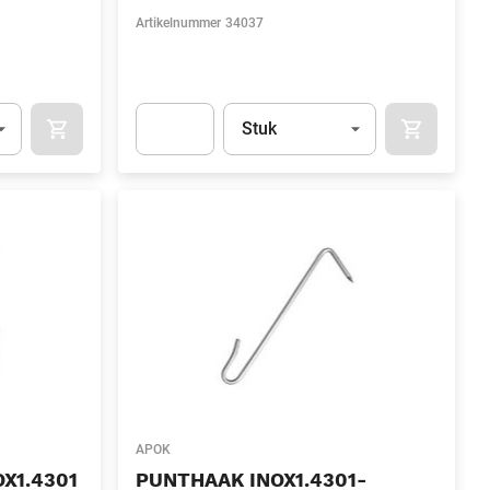
Artikelnummer
34037
l)
Eenheid
(Optioneel)
Stuk
OCART
APOK.CATEGORY.PRODUCTS.CART.ADDTOCART
APOK.CAT
.Quantity
(Optioneel)
Apok.Product.Detail.AddToCart.Quantity
(Optione
APOK
X1.4301
PUNTHAAK INOX1.4301-