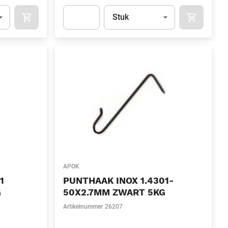
l)
Eenheid
(Optioneel)
Stuk
OCART
APOK.CATEGORY.PRODUCTS.CART.ADDTOCART
APOK.CAT
.Quantity
(Optioneel)
Apok.Product.Detail.AddToCart.Quantity
(Optione
APOK
1
PUNTHAAK INOX 1.4301-
G
50X2.7MM ZWART 5KG
Artikelnummer
26207