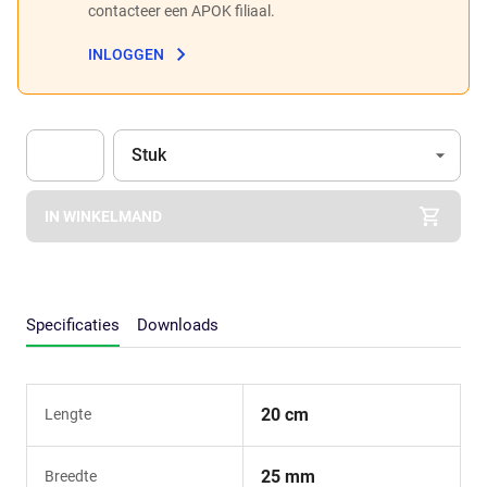
contacteer een APOK filiaal.
INLOGGEN
Eenheid
(Optioneel)
Stuk
Apok.Product.Detail.AddToCart.Quantity
(Optioneel)
IN WINKELMAND
Specificaties
Downloads
20 cm
Lengte
25 mm
Breedte