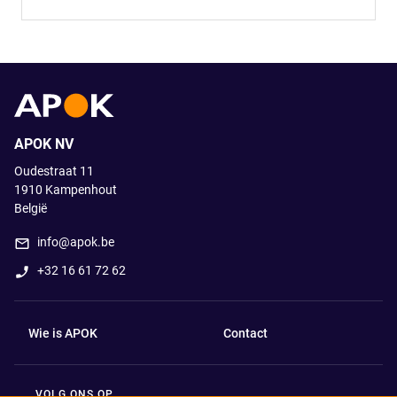
APOK NV
Oudestraat 11
1910
Kampenhout
België
info@apok.be
+32 16 61 72 62
Wie is APOK
Contact
VOLG ONS OP