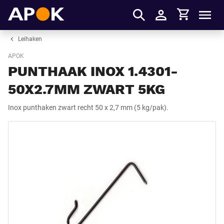
Winkelmandje
APOK
Men
Inloggen
Leihaken
APOK
PUNTHAAK INOX 1.4301-
50X2.7MM ZWART 5KG
Inox punthaken zwart recht 50 x 2,7 mm (5 kg/pak).