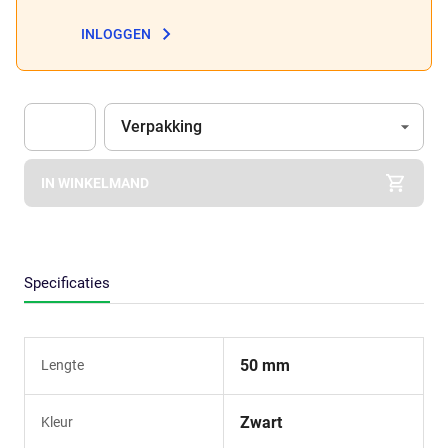
INLOGGEN
Eenheid
(Optioneel)
Verpakking
Apok.Product.Detail.AddToCart.Quantity
(Optioneel)
IN WINKELMAND
Specificaties
50 mm
Lengte
Zwart
Kleur