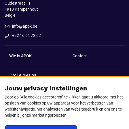
Oudestraat 11
1910
Kampenhout
België
info@apok.be
+32 16 61 72 62
Wie is APOK
Contact
VOLG ONS OP
Facebook
LinkedIn
Jouw privacy instellingen
Door op “Alle cookies accepteren” te klikken gaat u akkoord met het
Instagram
TikTok
opslaan van cookies op uw apparaat voor het verbeteren van
websitenavigatie, het analyseren van websitegebruik en om ons te
helpen bij onze marketingprojecten.
Youtube