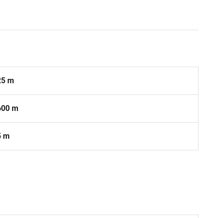
25 m
600 m
5 m