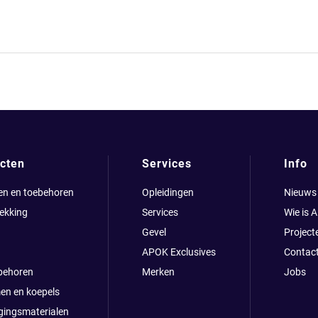
cten
Services
Info
en en toebehoren
Opleidingen
Nieuws
ekking
Services
Wie is 
Gevel
Project
APOK Exclusives
Contac
behoren
Merken
Jobs
en en koepels
gingsmaterialen