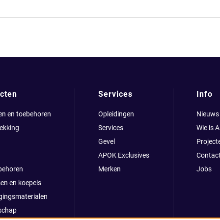
cten
Services
Info
en en toebehoren
Opleidingen
Nieuws
ekking
Services
Wie is 
Gevel
Project
APOK Exclusives
Contac
behoren
Merken
Jobs
en en koepels
gingsmaterialen
schap