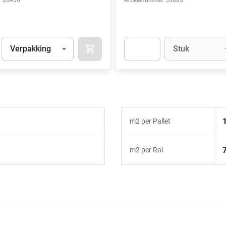
r
26456
Artikelnummer
55083
Eenheid
(Optioneel)
Eenheid
(Optionee
Verpakking
Stuk
IN WINKELMAND
t.Detail.AddToCart.Quantity
(Optioneel)
Apok.Product.Detail.AddToCart
m2 per Pallet
m2 per Rol