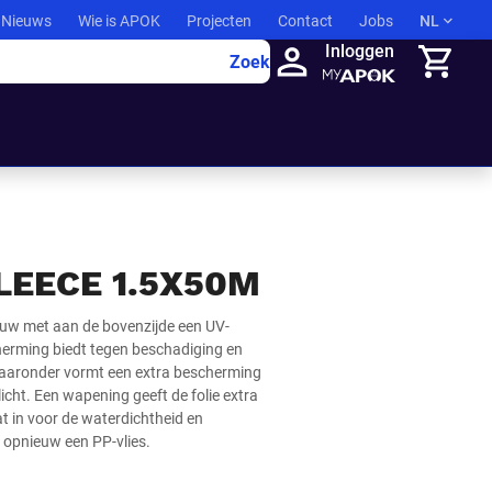
Nieuws
Wie is APOK
Projecten
Contact
Jobs
NL
Inloggen
Zoek
Winkelma
LEECE 1.5X50M
uw met aan de bovenzijde een UV-
herming biedt tegen beschadiging en
daaronder vormt een extra bescherming
icht. Een wapening geeft de folie extra
 in voor de waterdichtheid en
 opnieuw een PP-vlies.