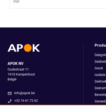
PDF
Produ
Dakgot
Dakbed
APOK NV
Gevel
Oudestraat 11
1910
Kampenhout
Isolatie
België
Daktoe
Dakram
info@apok.be
Bevesti
+32 16 61 72 62
Gereed