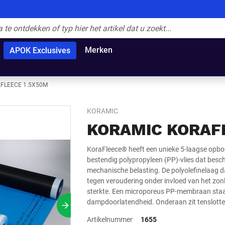
Merken
APOK Exclusives
FLEECE 1.5X50M
KORAMIC
KORAMIC KORAF
KoraFleece® heeft een unieke 5-laagse opbo
bestendig polypropyleen (PP)-vlies dat besc
mechanische belasting. De polyolefinelaag 
tegen veroudering onder invloed van het zonl
sterkte. Een microporeus PP-membraan staat
dampdoorlatendheid. Onderaan zit tenslotte
Volgende slide
Artikelnummer
1655