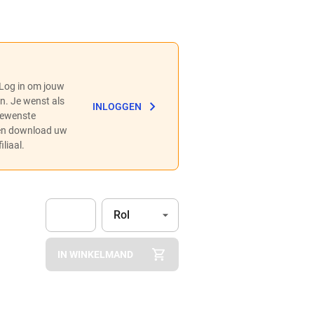
 Log in om jouw
en. Je wenst als
INLOGGEN
 gewenste
 en download uw
liaal.
Eenheid
(Optioneel)
Rol
Apok.Product.Detail.AddToCart.Quantity
(Optioneel)
IN WINKELMAND