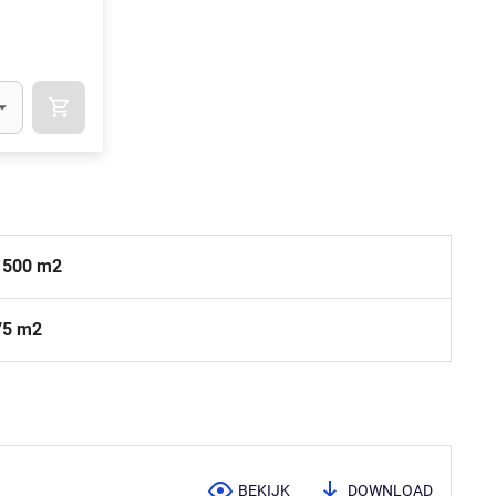
l)
IN WINKELMAND
.Quantity
(Optioneel)
1500 m2
75 m2
BEKIJK
DOWNLOAD