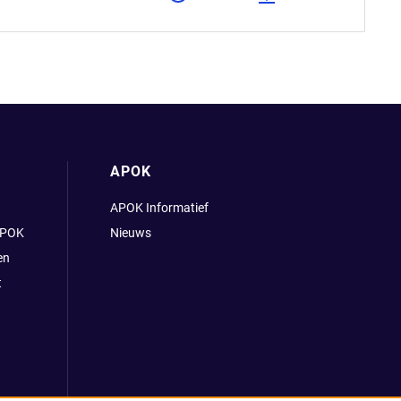
APOK
APOK Informatief
APOK
Nieuws
en
t