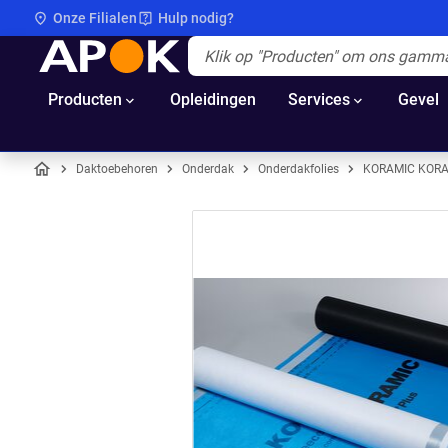
Onze Filialen
Hulp nodig?
APOK
Apok.Header.Search.Label
(Optioneel)
Producten
Opleidingen
Services
Gevel
Daktoebehoren
Onderdak
Onderdakfolies
KORAMIC KORA
Home