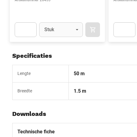
Artikelnummer
26455
Artikelnumme
Eenheid
(Optioneel)
Stuk
IN WINKELMAND
Apok.Product.Detail.AddToCart.Quantity
(Optioneel)
Apok.Produc
Specificaties
50 m
Lengte
1.5 m
Breedte
Downloads
Technische fiche