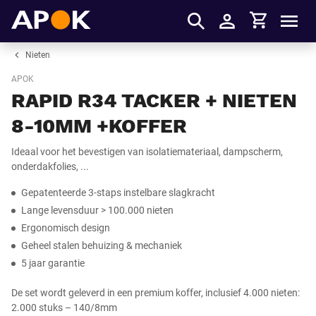
Winkelmandje
APOK
Men
Inloggen
Nieten
APOK
RAPID R34 TACKER + NIETEN
8-10MM +KOFFER
Ideaal voor het bevestigen van isolatiemateriaal, dampscherm,
onderdakfolies, ...
Gepatenteerde 3-staps instelbare slagkracht
Lange levensduur > 100.000 nieten
Ergonomisch design
Geheel stalen behuizing & mechaniek
5 jaar garantie
De set wordt geleverd in een premium koffer, inclusief 4.000 nieten:
2.000 stuks – 140/8mm