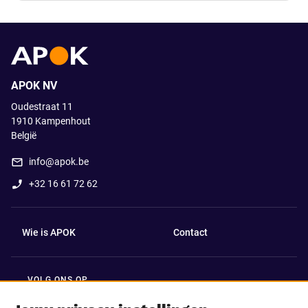
APOK NV
Oudestraat 11
1910
Kampenhout
België
info@apok.be
+32 16 61 72 62
Wie is APOK
Contact
VOLG ONS OP
Facebook
LinkedIn