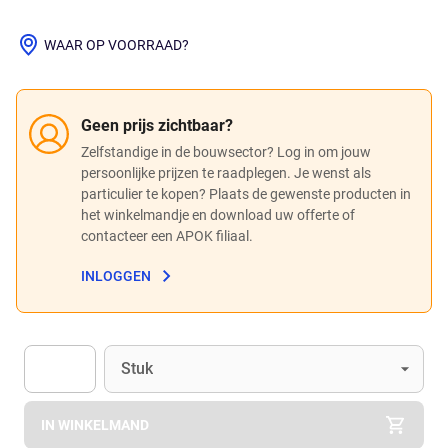
WAAR OP VOORRAAD?
Geen prijs zichtbaar?
Zelfstandige in de bouwsector? Log in om jouw
persoonlijke prijzen te raadplegen. Je wenst als
particulier te kopen? Plaats de gewenste producten in
het winkelmandje en download uw offerte of
contacteer een APOK filiaal.
INLOGGEN
Eenheid
(Optioneel)
Stuk
Apok.Product.Detail.AddToCart.Quantity
(Optioneel)
IN WINKELMAND