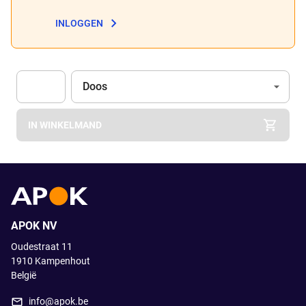
INLOGGEN
Eenheid
(Optioneel)
Doos
Apok.Product.Detail.AddToCart.Quantity
(Optioneel)
IN WINKELMAND
APOK NV
Oudestraat 11
1910
Kampenhout
België
info@apok.be