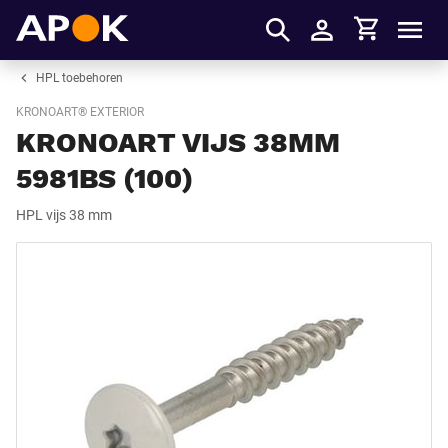
Winkelmandje
APOK
Men
Inloggen
HPL toebehoren
KRONOART® EXTERIOR
KRONOART VIJS 38MM
5981BS (100)
HPL vijs 38 mm