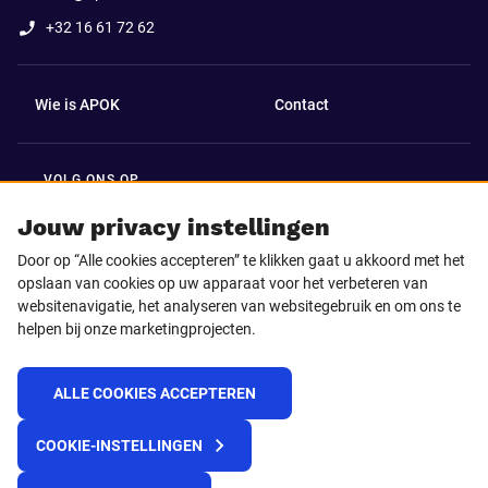
+32 16 61 72 62
Wie is APOK
Contact
VOLG ONS OP
Facebook
LinkedIn
Jouw privacy instellingen
Door op “Alle cookies accepteren” te klikken gaat u akkoord met het
Instagram
TikTok
opslaan van cookies op uw apparaat voor het verbeteren van
websitenavigatie, het analyseren van websitegebruik en om ons te
helpen bij onze marketingprojecten.
Youtube
ALLE COOKIES ACCEPTEREN
© 2025 APOK
COOKIE-INSTELLINGEN
Levervoorwaarden
Cookies
Privacyverklaring
Algemene voorwaarden
Klokkenluidersmelding