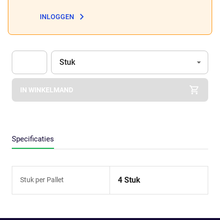
INLOGGEN
Eenheid
(Optioneel)
Stuk
Apok.Product.Detail.AddToCart.Quantity
(Optioneel)
IN WINKELMAND
Specificaties
4 Stuk
Stuk per Pallet