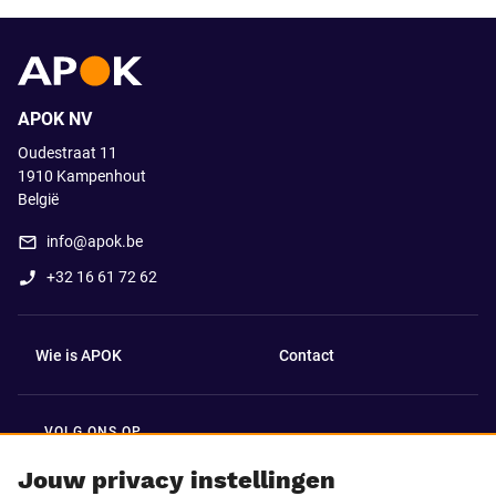
APOK NV
Oudestraat 11
1910
Kampenhout
België
info@apok.be
+32 16 61 72 62
Wie is APOK
Contact
VOLG ONS OP
Facebook
LinkedIn
Jouw privacy instellingen