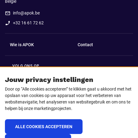
België
info@apok.be
+32 16 61 72 62
Wie is APOK
Contact
VOLG ONS OP
Facebook
LinkedIn
Jouw privacy instellingen
Door op “Alle cookies accepteren” te klikken gaat u akkoord met het
Instagram
TikTok
opslaan van cookies op uw apparaat voor het verbeteren van
websitenavigatie, het analyseren van websitegebruik en om ons te
helpen bij onze marketingprojecten.
Youtube
ALLE COOKIES ACCEPTEREN