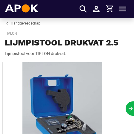
Winkelmandje
APOK
Men
Inloggen
Handgereedschap
TIPLON
LIJMPISTOOL DRUKVAT 2.5
Lijmpistool voor TIPLON drukvat.
V