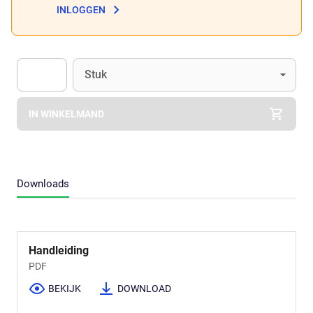
INLOGGEN
Eenheid
(Optioneel)
Stuk
Apok.Product.Detail.AddToCart.Quantity
(Optioneel)
IN WINKELMAND
Downloads
Handleiding
PDF
BEKIJK
DOWNLOAD