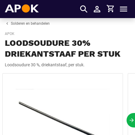
Winkelmandje
APOK
Men
Inloggen
Solderen en behandelen
APOK
LOODSOUDURE 30%
DRIEKANTSTAAF PER STUK
Loodsoudure 30 %, driekantstaaf, per stuk.
V