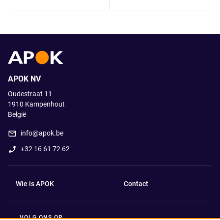
APOK NV
Oudestraat 11
1910
Kampenhout
België
info@apok.be
+32 16 61 72 62
Wie is APOK
Contact
VOLG ONS OP