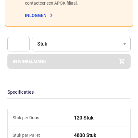
contacteer een APOK filiaal.
INLOGGEN
Eenheid
(Optioneel)
Stuk
Apok.Product.Detail.AddToCart.Quantity
(Optioneel)
IN WINKELMAND
Specificaties
120 Stuk
Stuk per Doos
4800 Stuk
Stuk per Pallet