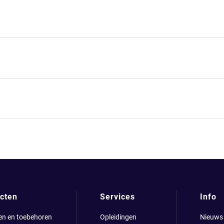
cten
Services
Info
en en toebehoren
Opleidingen
Nieuws