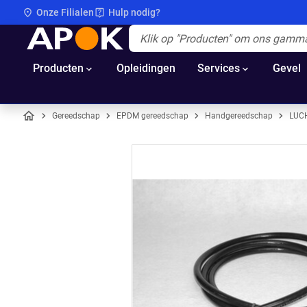
Onze Filialen
Hulp nodig?
APOK
Apok.Header.Search.Label
(Optioneel)
Producten
Opleidingen
Services
Gevel
Gereedschap
EPDM gereedschap
Handgereedschap
LUC
Home