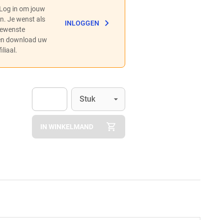
 Log in om jouw
en. Je wenst als
INLOGGEN
 gewenste
 en download uw
liaal.
Eenheid
(Optioneel)
Stuk
Apok.Product.Detail.AddToCart.Quantity
(Optioneel)
IN WINKELMAND