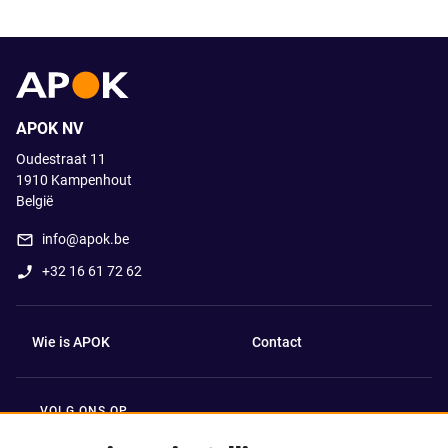
APOK NV
Oudestraat 11
1910
Kampenhout
België
info@apok.be
+32 16 61 72 62
Wie is APOK
Contact
VOLG ONS OP
Facebook
LinkedIn