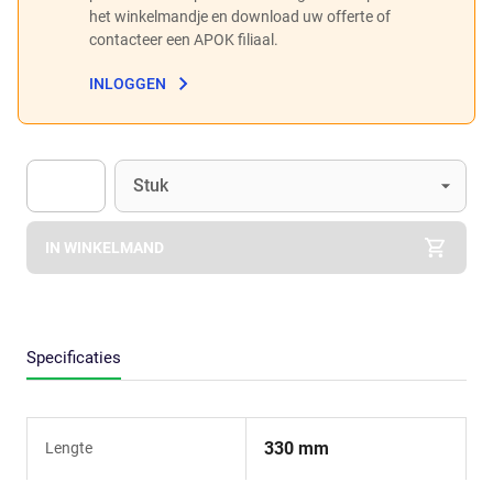
het winkelmandje en download uw offerte of
contacteer een APOK filiaal.
INLOGGEN
Eenheid
(Optioneel)
Stuk
Apok.Product.Detail.AddToCart.Quantity
(Optioneel)
IN WINKELMAND
Specificaties
330 mm
Lengte