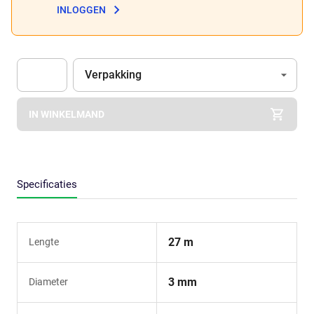
INLOGGEN
Eenheid
(Optioneel)
Verpakking
Apok.Product.Detail.AddToCart.Quantity
(Optioneel)
IN WINKELMAND
Specificaties
27 m
Lengte
3 mm
Diameter