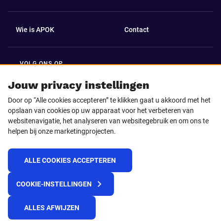
Wie is APOK
Contact
VOLG ONS OP
Facebook
LinkedIn
Jouw privacy instellingen
Door op “Alle cookies accepteren” te klikken gaat u akkoord met het
Instagram
TikTok
opslaan van cookies op uw apparaat voor het verbeteren van
websitenavigatie, het analyseren van websitegebruik en om ons te
helpen bij onze marketingprojecten.
Youtube
ALLE COOKIES ACCEPTEREN
© 2025 APOK
COOKIE-INSTELLINGEN
Levervoorwaarden
Cookies
Privacyverklaring
Algemene voorwaarden
Klokkenluidersmelding
ALLES AFWIJZEN
REACH verordening