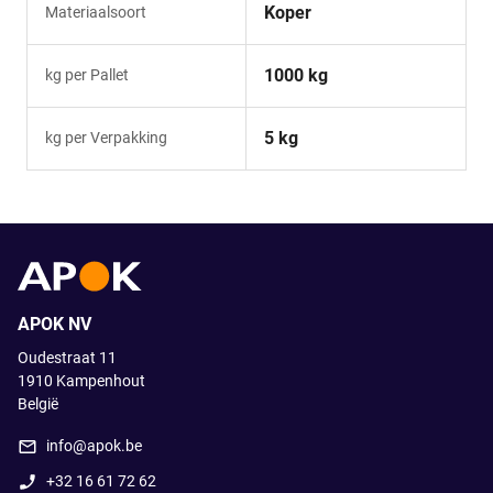
Koper
Materiaalsoort
1000 kg
kg per Pallet
5 kg
kg per Verpakking
APOK NV
Oudestraat 11
1910
Kampenhout
België
info@apok.be
+32 16 61 72 62