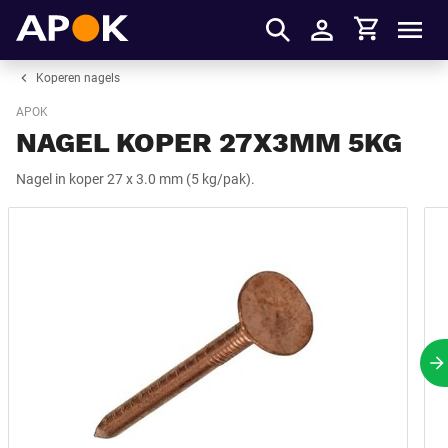
Winkelmandje
APOK
Men
Inloggen
Koperen nagels
APOK
NAGEL KOPER 27X3MM 5KG
Nagel in koper 27 x 3.0 mm (5 kg/pak).
V