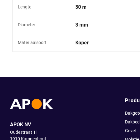
30 m
Lengte
3 mm
Diameter
Koper
Materiaalsoort
Produ
Dakgot
Dakbed
APOK NV
Gevel
Oudestraat 11
1910
Kampenhout
Isolatie