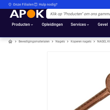
Onze Filialen
Hulp nodig?
APOK
Apok.Header.Search.Label
(Optioneel)
Producten
Opleidingen
Services
Gevel
Bevestigingsmaterialen
Nagels
Koperen nagels
NAGEL K
Home