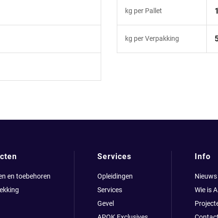
kg per Pallet
kg per Verpakking
cten
Services
Info
en en toebehoren
Opleidingen
Nieuws
ekking
Services
Wie is 
Gevel
Project
APOK Exclusives
Contac