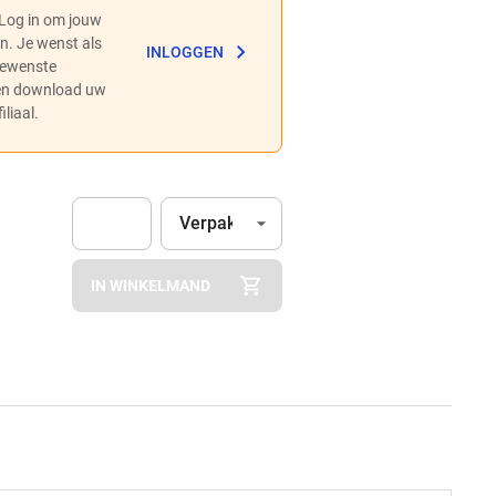
 Log in om jouw
en. Je wenst als
INLOGGEN
 gewenste
 en download uw
liaal.
Eenheid
(Optioneel)
Verpakking
Apok.Product.Detail.AddToCart.Quantity
(Optioneel)
IN WINKELMAND