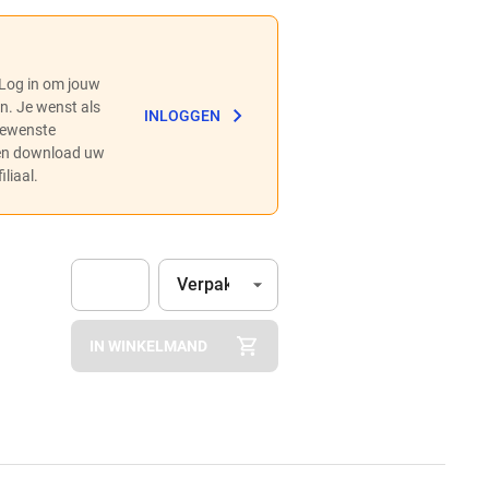
 Log in om jouw
en. Je wenst als
INLOGGEN
 gewenste
 en download uw
liaal.
Eenheid
(Optioneel)
Verpakking
Apok.Product.Detail.AddToCart.Quantity
(Optioneel)
IN WINKELMAND