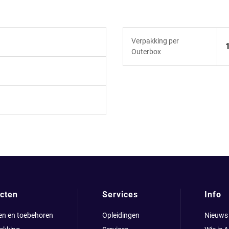
Verpakking per
Outerbox
cten
Services
Info
en en toebehoren
Opleidingen
Nieuws