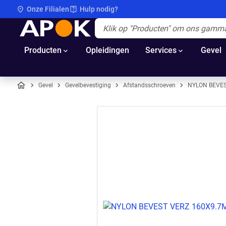
Onze Filialen
Hulp nodig?
APOK
Apok.Header.Search.Label
(Optioneel)
Producten
Opleidingen
Services
Gevel
Gevel
Gevelbevestiging
Afstandsschroeven
NYLON BEVES
Home