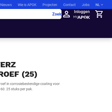
Nieuws
Wie is APOK
Projecten
Contact
Jobs
NL
Inloggen
Zoek
Winkelma
VERZ
OEF (25)
oef in corrosiebestendige coating voor
60. 25 stuks per pak.