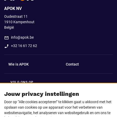
APOK NV
Oudestraat 11
1910
Kampenhout
België
info@apok.be
+32 16 61 72 62
Wie is APOK
Contact
VOLG ONS OP
Facebook
LinkedIn
Jouw privacy instellingen
Door op “Alle cookies accepteren” te klikken gaat u akkoord met het
Instagram
TikTok
opslaan van cookies op uw apparaat voor het verbeteren van
websitenavigatie, het analyseren van websitegebruik en om ons te