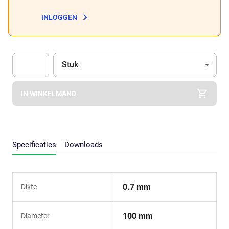
INLOGGEN
Eenheid
(Optioneel)
Stuk
Apok.Product.Detail.AddToCart.Quantity
(Optioneel)
IN WINKELMAND
Specificaties
Downloads
0.7 mm
Dikte
100 mm
Diameter