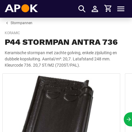
Winkelmandje
APOK
Men
Inloggen
Stormpannen
KORAMIC
P44 STORMPAN ANTRA 736
Keramische stormpan met zachte golving, enkele zijsluiting en
dubbele kopsluiting. Aantal/m²: 20,7. Latafstand 248 mm.
Kleurcode 736. 20,7 ST/M2 (720ST/PAL).
V