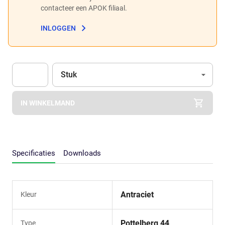
contacteer een APOK filiaal.
INLOGGEN
Eenheid
(Optioneel)
Stuk
Apok.Product.Detail.AddToCart.Quantity
(Optioneel)
IN WINKELMAND
Specificaties
Downloads
Antraciet
Kleur
Pottelberg 44
Type