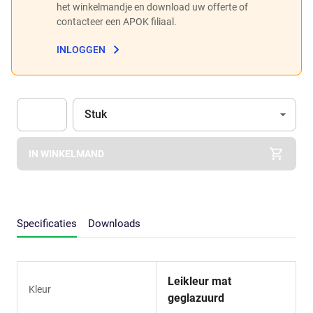
het winkelmandje en download uw offerte of
contacteer een APOK filiaal.
INLOGGEN
Eenheid
(Optioneel)
Stuk
Apok.Product.Detail.AddToCart.Quantity
(Optioneel)
IN WINKELMAND
Specificaties
Downloads
Leikleur mat
Kleur
geglazuurd