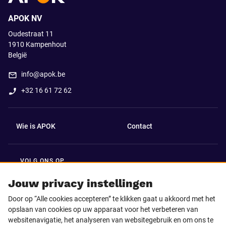
APOK NV
Oudestraat 11
1910
Kampenhout
België
info@apok.be
+32 16 61 72 62
Wie is APOK
Contact
VOLG ONS OP
Facebook
LinkedIn
Jouw privacy instellingen
Door op “Alle cookies accepteren” te klikken gaat u akkoord met het
Instagram
TikTok
opslaan van cookies op uw apparaat voor het verbeteren van
websitenavigatie, het analyseren van websitegebruik en om ons te