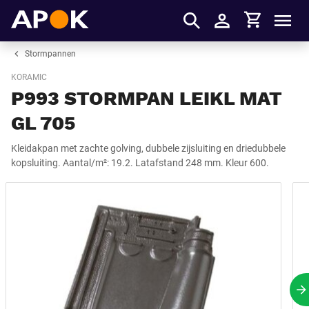
Winkelmandje
APOK
Men
Inloggen
Stormpannen
KORAMIC
P993 STORMPAN LEIKL MAT
GL 705
Kleidakpan met zachte golving, dubbele zijsluiting en driedubbele
kopsluiting. Aantal/m²: 19.2. Latafstand 248 mm. Kleur 600.
V