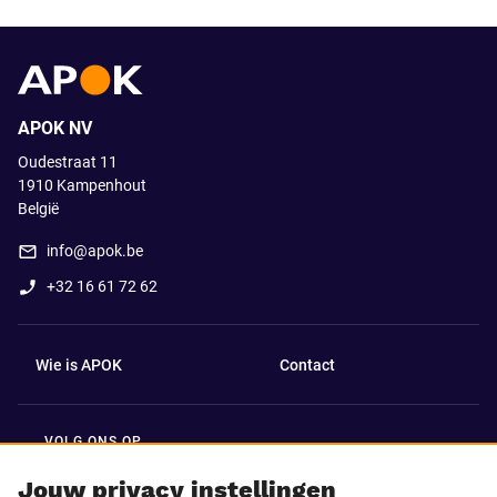
APOK NV
Oudestraat 11
1910
Kampenhout
België
info@apok.be
+32 16 61 72 62
Wie is APOK
Contact
VOLG ONS OP
Facebook
LinkedIn
Jouw privacy instellingen