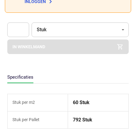
INLOGGEN
Eenheid
(Optioneel)
Stuk
Apok.Product.Detail.AddToCart.Quantity
(Optioneel)
IN WINKELMAND
Specificaties
60 Stuk
Stuk per m2
792 Stuk
Stuk per Pallet