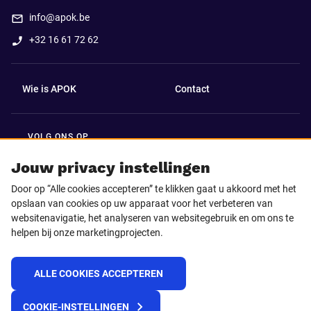
info@apok.be
+32 16 61 72 62
Wie is APOK
Contact
VOLG ONS OP
Facebook
LinkedIn
Jouw privacy instellingen
Door op “Alle cookies accepteren” te klikken gaat u akkoord met het
Instagram
TikTok
opslaan van cookies op uw apparaat voor het verbeteren van
websitenavigatie, het analyseren van websitegebruik en om ons te
helpen bij onze marketingprojecten.
Youtube
ALLE COOKIES ACCEPTEREN
© 2025 APOK
COOKIE-INSTELLINGEN