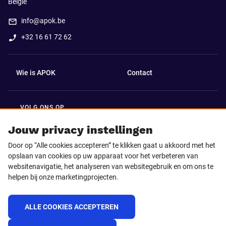
België
info@apok.be
+32 16 61 72 62
Wie is APOK
Contact
VOLG ONS OP
Facebook
LinkedIn
Jouw privacy instellingen
Door op “Alle cookies accepteren” te klikken gaat u akkoord met het
Instagram
TikTok
opslaan van cookies op uw apparaat voor het verbeteren van
websitenavigatie, het analyseren van websitegebruik en om ons te
helpen bij onze marketingprojecten.
Youtube
ALLE COOKIES ACCEPTEREN
© 2025 APOK