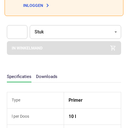
INLOGGEN
Eenheid
(Optioneel)
Stuk
Apok.Product.Detail.AddToCart.Quantity
(Optioneel)
IN WINKELMAND
Specificaties
Downloads
Primer
Type
10 l
l per Doos