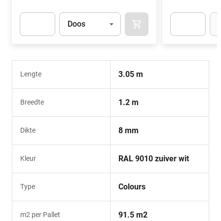
Eenheid
(Optioneel)
Een
Doos
IN WINKELMAND
Apok.Product.Detail.AddToCart.Quantity
(Optioneel)
Apok.Product.De
3.05 m
Lengte
1.2 m
Breedte
8 mm
Dikte
RAL 9010 zuiver wit
Kleur
Colours
Type
91.5 m2
m2 per Pallet