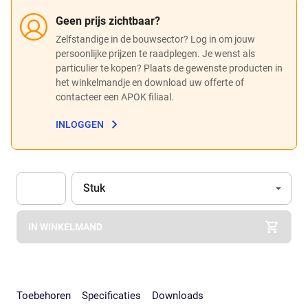
Geen prijs zichtbaar?
Zelfstandige in de bouwsector? Log in om jouw
persoonlijke prijzen te raadplegen. Je wenst als
particulier te kopen? Plaats de gewenste producten in
het winkelmandje en download uw offerte of
contacteer een APOK filiaal.
INLOGGEN
Eenheid
(Optioneel)
Stuk
Apok.Product.Detail.AddToCart.Quantity
(Optioneel)
IN WINKELMAND
Toebehoren
Specificaties
Downloads