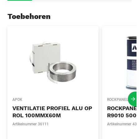
Toebehoren
APOK
ROCKPANEL
Vo
VENTILATIE PROFIEL ALU OP
ROCKPANE
ROL 100MMX60M
R9010 500
Artikelnummer
36111
Artikelnummer
438