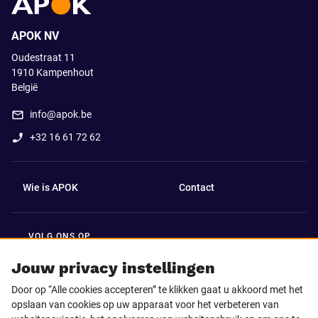
APOK NV
Oudestraat 11
1910
Kampenhout
België
info@apok.be
+32 16 61 72 62
Wie is APOK
Contact
VOLG ONS OP
Facebook
LinkedIn
Jouw privacy instellingen
Door op “Alle cookies accepteren” te klikken gaat u akkoord met het
Instagram
TikTok
opslaan van cookies op uw apparaat voor het verbeteren van