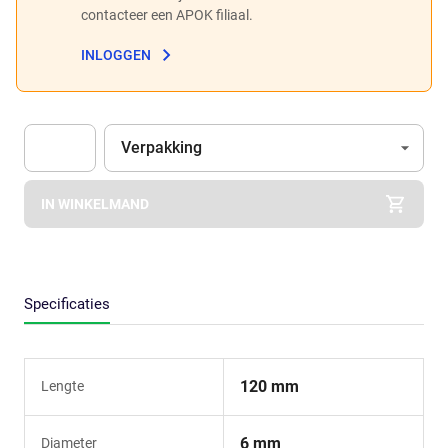
contacteer een APOK filiaal.
INLOGGEN
Eenheid
(Optioneel)
Verpakking
Apok.Product.Detail.AddToCart.Quantity
(Optioneel)
IN WINKELMAND
Specificaties
120 mm
Lengte
6 mm
Diameter