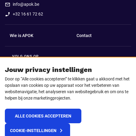
info@apok.be
+32 16 61 72 62
Wie is APOK
Contact
VOLG ONS OP
Facebook
LinkedIn
Jouw privacy instellingen
Door op “Alle cookies accepteren” te klikken gaat u akkoord met het
Instagram
TikTok
opslaan van cookies op uw apparaat voor het verbeteren van
websitenavigatie, het analyseren van websitegebruik en om ons te
helpen bij onze marketingprojecten.
Youtube
ALLE COOKIES ACCEPTEREN
© 2025 APOK
COOKIE-INSTELLINGEN
Levervoorwaarden
Cookies
Privacyverklaring