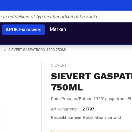
Merken
APOK Exclusives
n
SIEVERT GASPATROON 420G 750ML
SIEVERT
SIEVERT GASPA
750ML
Rode Propaan/Butaan 1925° gaspatroon EU
Artikelnummer
21797
Beschikbaarheid: Bekijk filiaalvoorraad