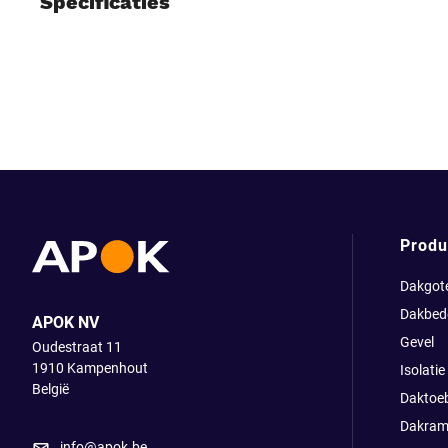
Specificaties
Produ
Dakgot
Dakbed
APOK NV
Gevel
Oudestraat 11
1910
Kampenhout
Isolatie
België
Daktoe
Dakram
info@apok.be