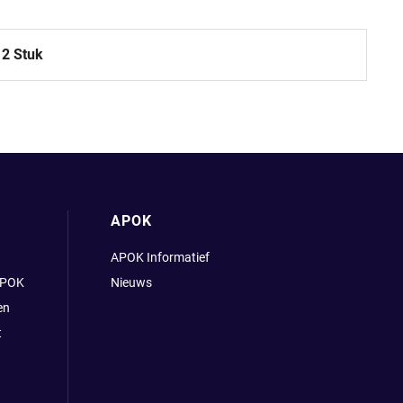
12 Stuk
APOK
APOK Informatief
APOK
Nieuws
en
t