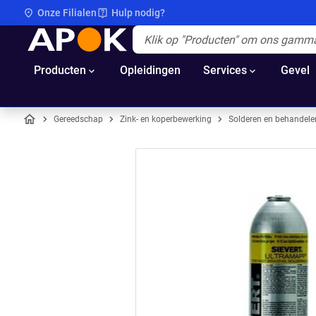
Onze Filialen
Hulp nodig?
APOK
Apok.Header.Search.Label
(Optioneel)
Producten
Opleidingen
Services
Gevel
Gereedschap
Zink- en koperbewerking
Solderen en behandele
Home