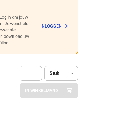
 Log in om jouw
en. Je wenst als
INLOGGEN
 gewenste
 en download uw
liaal.
Eenheid
(Optioneel)
Stuk
Apok.Product.Detail.AddToCart.Quantity
(Optioneel)
IN WINKELMAND