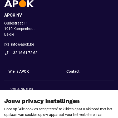
APOK NV
Oudestraat 11
1910
Kampenhout
België
info@apok.be
+32 16 61 72 62
Wie is APOK
Contact
VOLG ONS OP
Facebook
LinkedIn
Jouw privacy instellingen
Door op “Alle cookies accepteren” te klikken gaat u akkoord met het
Instagram
TikTok
opslaan van cookies op uw apparaat voor het verbeteren van