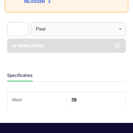
INLOGGEN
Eenheid
(Optioneel)
Paar
Apok.Product.Detail.AddToCart.Quantity
(Optioneel)
IN WINKELMAND
Specificaties
38
Maat