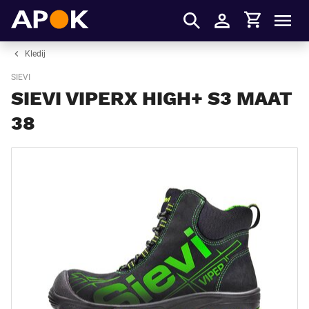
Winkelmandje
APOK
Men
Inloggen
Kledij
SIEVI
SIEVI VIPERX HIGH+ S3 MAAT
38