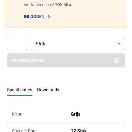
contacteer een APOK filiaal.
INLOGGEN
Eenheid
(Optioneel)
Stuk
Apok.Product.Detail.AddToCart.Quantity
(Optioneel)
IN WINKELMAND
Specificaties
Downloads
Grijs
Kleur
12 Stuk
Stuk per Doos