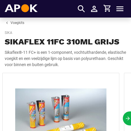
Winkelmandje
APOK
Men
Inloggen
Voegkits
SIKA
SIKAFLEX 11FC 310ML GRIJS
Sikaflex®-11 FC+ is een 1-component, vochtuithardende, elastische
voegkit en een veelzijdige lijm op basis van polyurethaan. Geschikt
voor binnen en buiten gebruik.
V