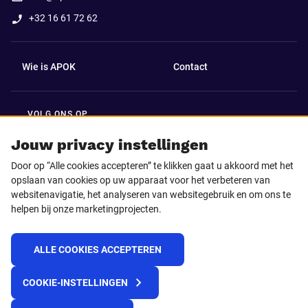
+32 16 61 72 62
Wie is APOK
Contact
VOLG ONS OP
Facebook
LinkedIn
Jouw privacy instellingen
Door op “Alle cookies accepteren” te klikken gaat u akkoord met het
Instagram
TikTok
opslaan van cookies op uw apparaat voor het verbeteren van
websitenavigatie, het analyseren van websitegebruik en om ons te
helpen bij onze marketingprojecten.
Youtube
ALLE COOKIES ACCEPTEREN
© 2025 APOK
COOKIE-INSTELLINGEN
Levervoorwaarden
Cookies
Privacyverklaring