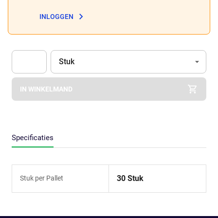
INLOGGEN
Eenheid
(Optioneel)
Stuk
Apok.Product.Detail.AddToCart.Quantity
(Optioneel)
IN WINKELMAND
Specificaties
30 Stuk
Stuk per Pallet