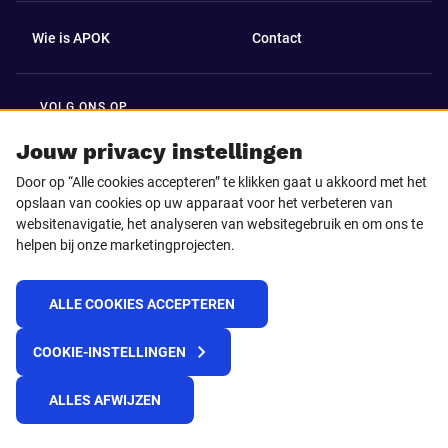
Wie is APOK
Contact
VOLG ONS OP
Facebook
LinkedIn
Jouw privacy instellingen
Door op “Alle cookies accepteren” te klikken gaat u akkoord met het
Instagram
TikTok
opslaan van cookies op uw apparaat voor het verbeteren van
websitenavigatie, het analyseren van websitegebruik en om ons te
helpen bij onze marketingprojecten.
Youtube
ALLE COOKIES ACCEPTEREN
© 2025 APOK
COOKIE-INSTELLINGEN
Levervoorwaarden
Cookies
Privacyverklaring
Algemene voorwaarden
Klokkenluidersmelding
ALLES AFWIJZEN
REACH verordening