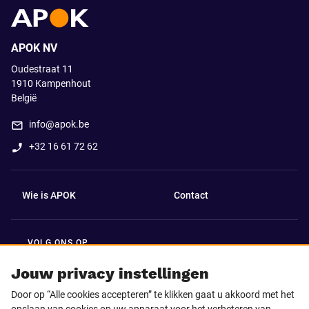
APOK NV
Oudestraat 11
1910
Kampenhout
België
info@apok.be
+32 16 61 72 62
Wie is APOK
Contact
VOLG ONS OP
Facebook
LinkedIn
Jouw privacy instellingen
Door op “Alle cookies accepteren” te klikken gaat u akkoord met het
Instagram
TikTok