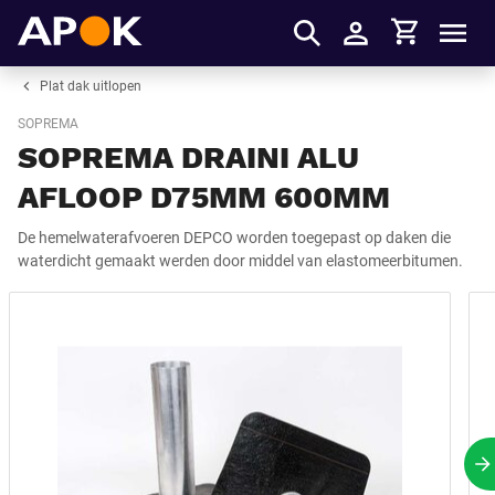
Winkelmandje
APOK
Men
Inloggen
Plat dak uitlopen
SOPREMA
SOPREMA DRAINI ALU
AFLOOP D75MM 600MM
De hemelwaterafvoeren DEPCO worden toegepast op daken die
waterdicht gemaakt werden door middel van elastomeerbitumen.
V