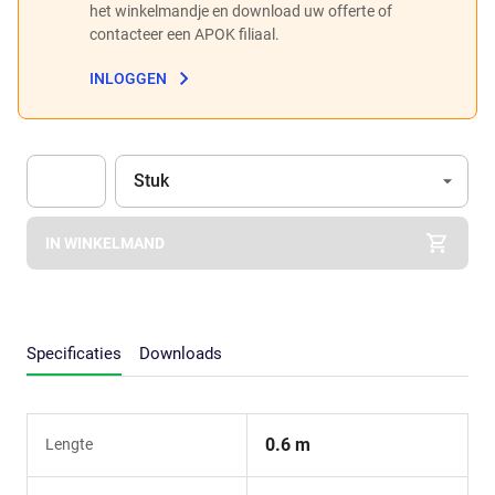
het winkelmandje en download uw offerte of
contacteer een APOK filiaal.
INLOGGEN
Eenheid
(Optioneel)
Stuk
Apok.Product.Detail.AddToCart.Quantity
(Optioneel)
IN WINKELMAND
Specificaties
Downloads
0.6 m
Lengte