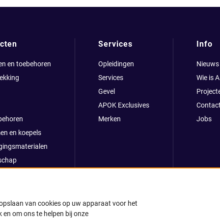
cten
Services
Info
en en toebehoren
Opleidingen
Nieuws
ekking
Services
Wie is 
Gevel
Project
APOK Exclusives
Contac
behoren
Merken
Jobs
en en koepels
gingsmaterialen
schap
clusives
oop
ong
t opslaan van cookies op uw apparaat voor het
 en om ons te helpen bij onze