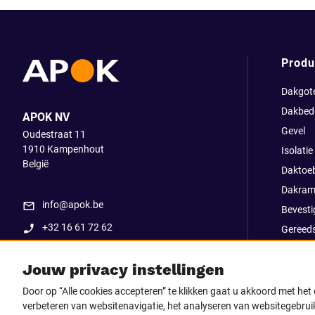
Produ
Dakgot
Dakbed
APOK NV
Gevel
Oudestraat 11
1910
Kampenhout
Isolatie
België
Daktoe
Dakram
info@apok.be
Bevesti
+32 16 61 72 62
Gereed
Apok ex
Jouw privacy instellingen
Uitverk
Go Str
Door op “Alle cookies accepteren” te klikken gaat u akkoord met he
verbeteren van websitenavigatie, het analyseren van websitegebruik