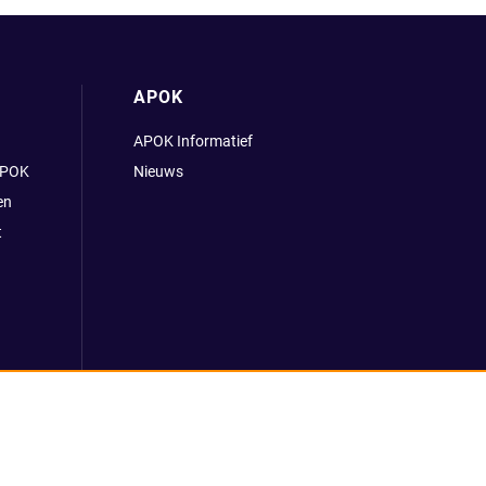
APOK
APOK Informatief
APOK
Nieuws
en
t