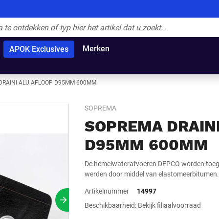
Merken
APOK Exclusives
DRAINI ALU AFLOOP D95MM 600MM
SOPREMA
SOPREMA DRAINI
D95MM 600MM
De hemelwaterafvoeren DEPCO worden toege
werden door middel van elastomeerbitumen.
Artikelnummer
14997
Volgende slide
Beschikbaarheid: Bekijk filiaalvoorraad