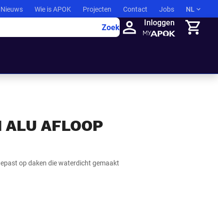
Nieuws
Wie is APOK
Projecten
Contact
Jobs
NL
Inloggen
Zoek
Winkelma
 ALU AFLOOP
past op daken die waterdicht gemaakt