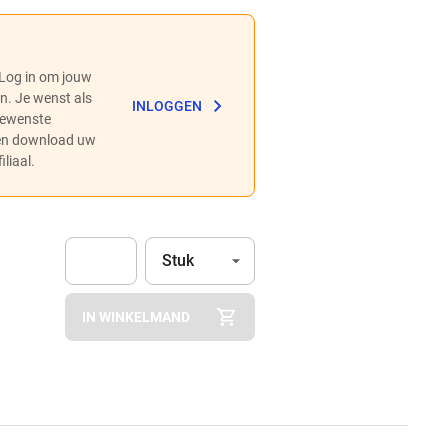
 Log in om jouw
en. Je wenst als
INLOGGEN
 gewenste
 en download uw
liaal.
Eenheid
(Optioneel)
Stuk
Apok.Product.Detail.AddToCart.Quantity
(Optioneel)
IN WINKELMAND