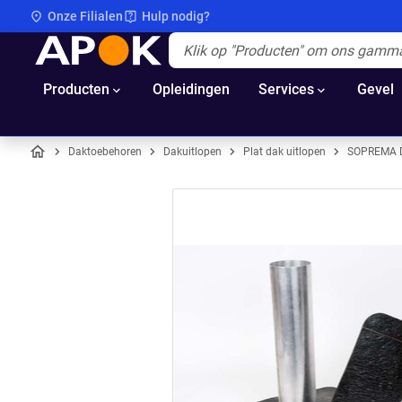
Onze Filialen
Hulp nodig?
APOK
Apok.Header.Search.Label
(Optioneel)
Producten
Opleidingen
Services
Gevel
Daktoebehoren
Dakuitlopen
Plat dak uitlopen
SOPREMA 
Home