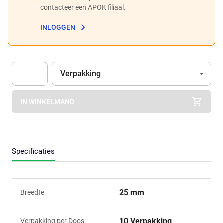
contacteer een APOK filiaal.
INLOGGEN
Eenheid
(Optioneel)
Verpakking
Apok.Product.Detail.AddToCart.Quantity
(Optioneel)
IN WINKELMAND
Specificaties
25 mm
Breedte
10 Verpakking
Verpakking per Doos