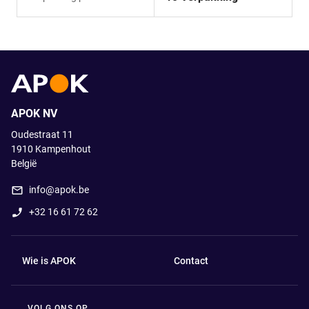
APOK NV
Oudestraat 11
1910
Kampenhout
België
info@apok.be
+32 16 61 72 62
Wie is APOK
Contact
VOLG ONS OP