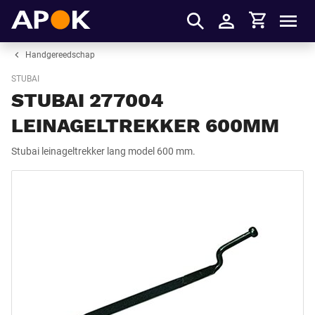
Winkelmandje
APOK
Men
Inloggen
Handgereedschap
STUBAI
STUBAI 277004
LEINAGELTREKKER 600MM
Stubai leinageltrekker lang model 600 mm.