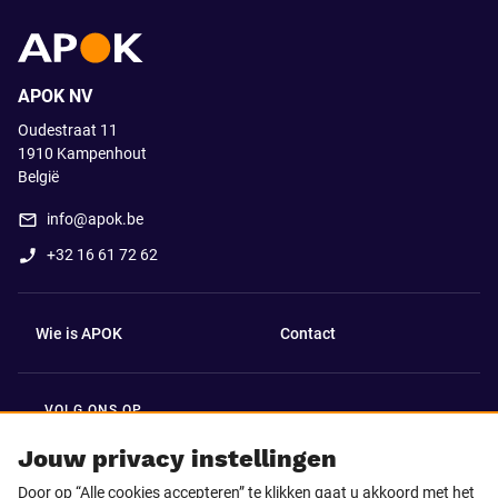
APOK NV
Oudestraat 11
1910
Kampenhout
België
info@apok.be
+32 16 61 72 62
Wie is APOK
Contact
VOLG ONS OP
Facebook
LinkedIn
Jouw privacy instellingen
Door op “Alle cookies accepteren” te klikken gaat u akkoord met het