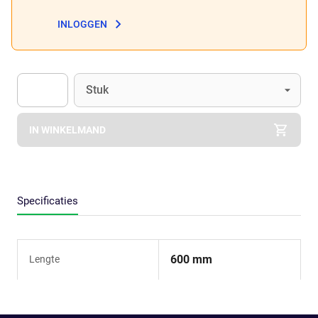
INLOGGEN
Eenheid
(Optioneel)
Stuk
Apok.Product.Detail.AddToCart.Quantity
(Optioneel)
IN WINKELMAND
Specificaties
600 mm
Lengte