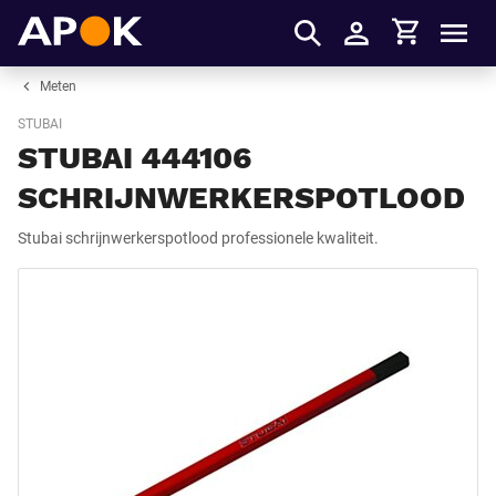
Winkelmandje
APOK
Men
Inloggen
Meten
STUBAI
STUBAI 444106
SCHRIJNWERKERSPOTLOOD
Stubai schrijnwerkerspotlood professionele kwaliteit.