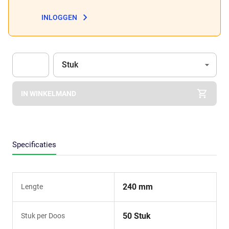
INLOGGEN
Eenheid
(Optioneel)
Stuk
Apok.Product.Detail.AddToCart.Quantity
(Optioneel)
IN WINKELMAND
Specificaties
240 mm
Lengte
50 Stuk
Stuk per Doos