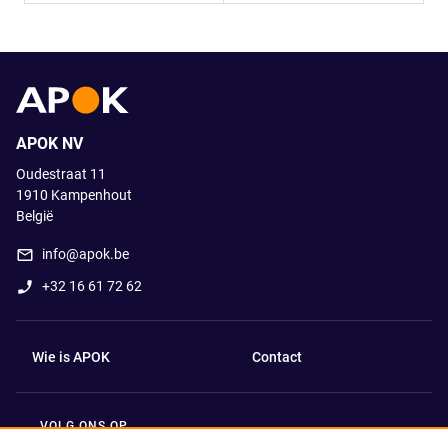
APOK NV
Oudestraat 11
1910
Kampenhout
België
info@apok.be
+32 16 61 72 62
Wie is APOK
Contact
VOLG ONS OP