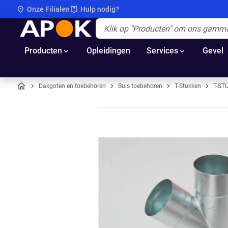
Onze Filialen
Hulp nodig?
APOK
Apok.Header.Search.Label
(Optioneel)
Producten
Opleidingen
Services
Gevel
Dakgoten en toebehoren
Buis toebehoren
T-Stukken
T-ST
Home