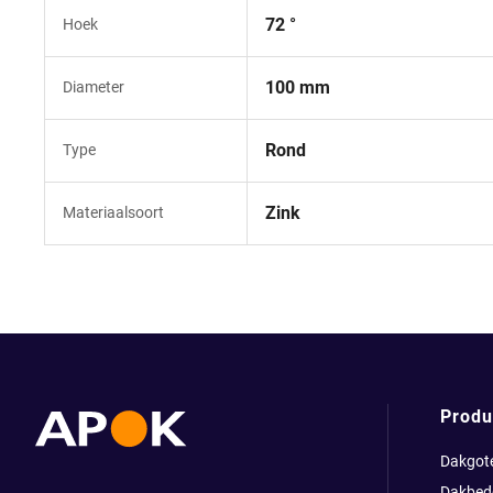
72 °
Hoek
100 mm
Diameter
Rond
Type
Zink
Materiaalsoort
Produ
Dakgot
Dakbed