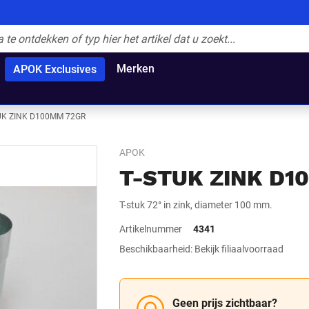
Merken
APOK Exclusives
UK ZINK D100MM 72GR
APOK
T-STUK ZINK D1
T-stuk 72° in zink, diameter 100 mm.
Artikelnummer
4341
Beschikbaarheid: Bekijk filiaalvoorraad
Geen prijs zichtbaar?