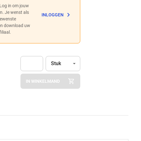
 Log in om jouw
en. Je wenst als
INLOGGEN
 gewenste
 en download uw
liaal.
Eenheid
(Optioneel)
Stuk
Apok.Product.Detail.AddToCart.Quantity
(Optioneel)
IN WINKELMAND