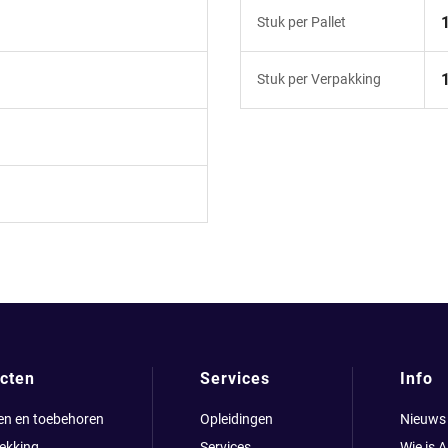
Stuk per Pallet
Stuk per Verpakking
cten
Services
Info
en en toebehoren
Opleidingen
Nieuws
ekking
Services
Wie is 