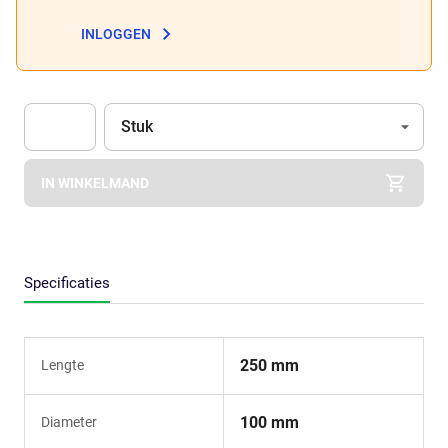
INLOGGEN
Eenheid
(Optioneel)
Stuk
Apok.Product.Detail.AddToCart.Quantity
(Optioneel)
IN WINKELMAND
Specificaties
250 mm
Lengte
100 mm
Diameter