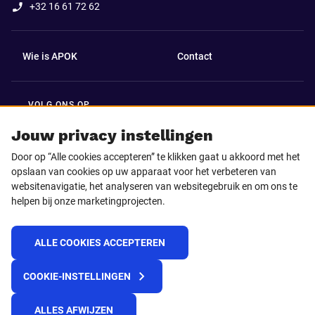
+32 16 61 72 62
Wie is APOK
Contact
VOLG ONS OP
Facebook
LinkedIn
Jouw privacy instellingen
Door op “Alle cookies accepteren” te klikken gaat u akkoord met het
Instagram
TikTok
opslaan van cookies op uw apparaat voor het verbeteren van
websitenavigatie, het analyseren van websitegebruik en om ons te
helpen bij onze marketingprojecten.
Youtube
ALLE COOKIES ACCEPTEREN
© 2025 APOK
COOKIE-INSTELLINGEN
Levervoorwaarden
Cookies
Privacyverklaring
Algemene voorwaarden
Klokkenluidersmelding
ALLES AFWIJZEN