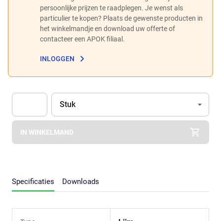
persoonlijke prijzen te raadplegen. Je wenst als
particulier te kopen? Plaats de gewenste producten in
het winkelmandje en download uw offerte of
contacteer een APOK filiaal.
INLOGGEN
Eenheid
(Optioneel)
Stuk
Apok.Product.Detail.AddToCart.Quantity
(Optioneel)
IN WINKELMAND
Specificaties
Downloads