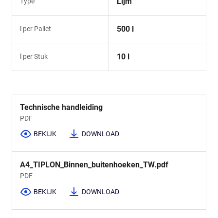
Lijm
Type
500 l
l per Pallet
10 l
l per Stuk
Technische handleiding
PDF
BEKIJK
DOWNLOAD
A4_TIPLON_Binnen_buitenhoeken_TW.pdf
PDF
BEKIJK
DOWNLOAD