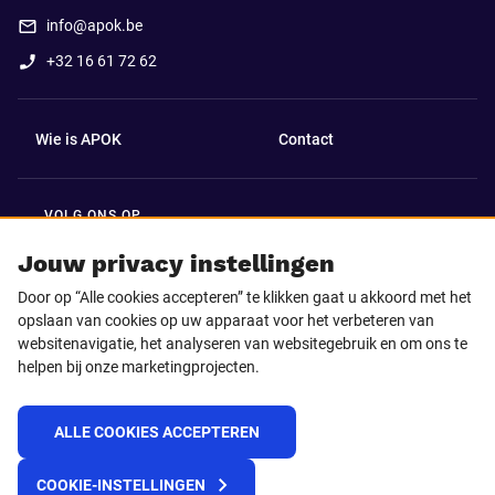
info@apok.be
+32 16 61 72 62
Wie is APOK
Contact
VOLG ONS OP
Facebook
LinkedIn
Jouw privacy instellingen
Door op “Alle cookies accepteren” te klikken gaat u akkoord met het
Instagram
TikTok
opslaan van cookies op uw apparaat voor het verbeteren van
websitenavigatie, het analyseren van websitegebruik en om ons te
helpen bij onze marketingprojecten.
Youtube
ALLE COOKIES ACCEPTEREN
© 2025 APOK
COOKIE-INSTELLINGEN