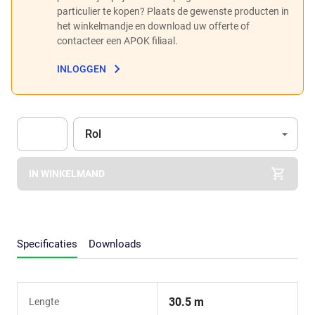
particulier te kopen? Plaats de gewenste producten in
het winkelmandje en download uw offerte of
contacteer een APOK filiaal.
INLOGGEN
Eenheid
(Optioneel)
Rol
Apok.Product.Detail.AddToCart.Quantity
(Optioneel)
IN WINKELMAND
Specificaties
Downloads
30.5 m
Lengte