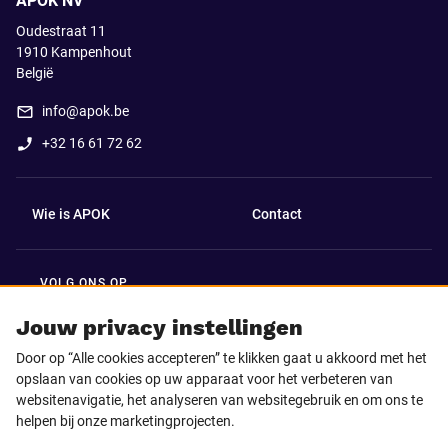
APOK NV
Oudestraat 11
1910
Kampenhout
België
info@apok.be
+32 16 61 72 62
Wie is APOK
Contact
VOLG ONS OP
Facebook
LinkedIn
Jouw privacy instellingen
Door op “Alle cookies accepteren” te klikken gaat u akkoord met het
Instagram
TikTok
opslaan van cookies op uw apparaat voor het verbeteren van
websitenavigatie, het analyseren van websitegebruik en om ons te
helpen bij onze marketingprojecten.
Youtube