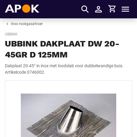
Winkelmandje
APOK
Men
Inloggen
Inox rookgasafvoer
UBBINK
UBBINK DAKPLAAT DW 20-
45GR D 125MM
Dakplaat 20-45° in inox met loodslab voor dubbelwandige buis.
Artikelcode 0746002.