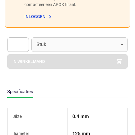
contacteer een APOK filiaal.
INLOGGEN
Eenheid
(Optioneel)
Stuk
Apok.Product.Detail.AddToCart.Quantity
(Optioneel)
IN WINKELMAND
Specificaties
0.4 mm
Dikte
125 mm
Diameter