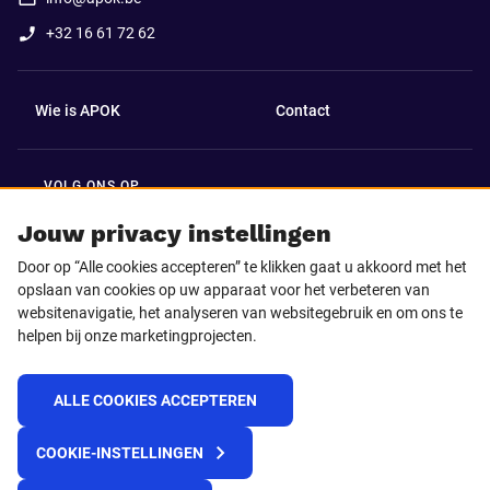
+32 16 61 72 62
Wie is APOK
Contact
VOLG ONS OP
Facebook
LinkedIn
Jouw privacy instellingen
Door op “Alle cookies accepteren” te klikken gaat u akkoord met het
Instagram
TikTok
opslaan van cookies op uw apparaat voor het verbeteren van
websitenavigatie, het analyseren van websitegebruik en om ons te
helpen bij onze marketingprojecten.
Youtube
ALLE COOKIES ACCEPTEREN
© 2025 APOK
COOKIE-INSTELLINGEN
Levervoorwaarden
Cookies
Privacyverklaring