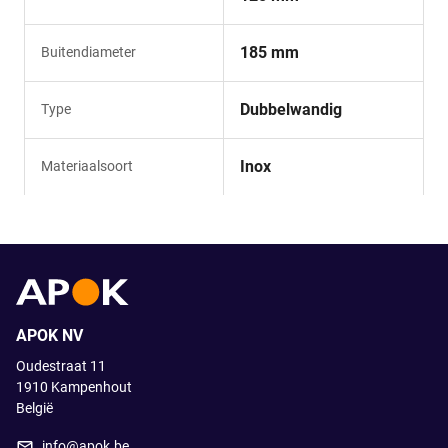
185 mm
Buitendiameter
Dubbelwandig
Type
Inox
Materiaalsoort
APOK NV
Oudestraat 11
1910
Kampenhout
België
info@apok.be