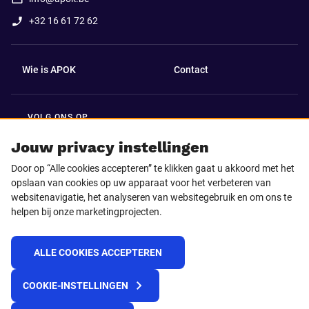
+32 16 61 72 62
Wie is APOK
Contact
VOLG ONS OP
Facebook
LinkedIn
Jouw privacy instellingen
Door op “Alle cookies accepteren” te klikken gaat u akkoord met het
Instagram
TikTok
opslaan van cookies op uw apparaat voor het verbeteren van
websitenavigatie, het analyseren van websitegebruik en om ons te
helpen bij onze marketingprojecten.
Youtube
ALLE COOKIES ACCEPTEREN
© 2025 APOK
COOKIE-INSTELLINGEN
Levervoorwaarden
Cookies
Privacyverklaring