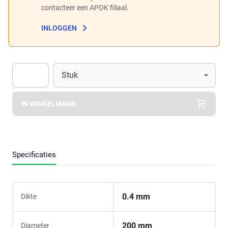
contacteer een APOK filiaal.
INLOGGEN
Eenheid
(Optioneel)
Stuk
Apok.Product.Detail.AddToCart.Quantity
(Optioneel)
IN WINKELMAND
Specificaties
0.4 mm
Dikte
200 mm
Diameter