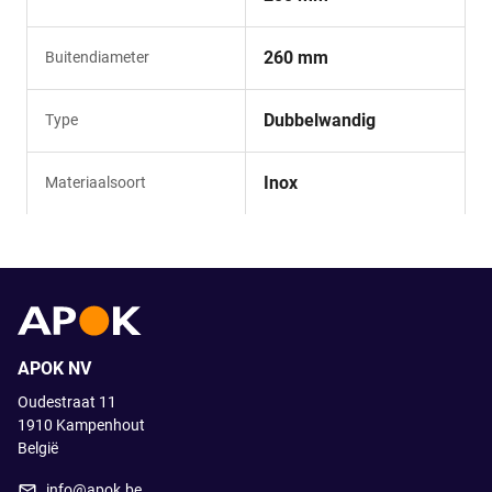
260 mm
Buitendiameter
Dubbelwandig
Type
Inox
Materiaalsoort
APOK NV
Oudestraat 11
1910
Kampenhout
België
info@apok.be