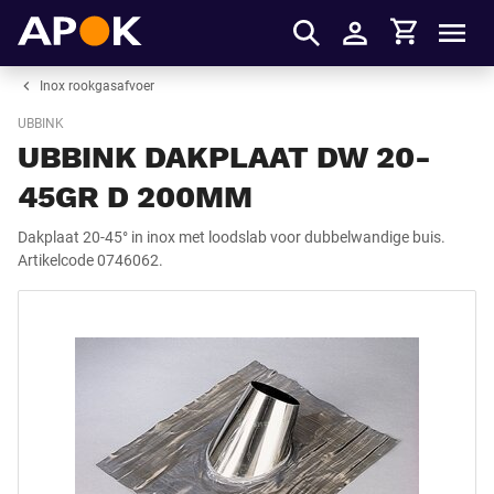
Winkelmandje
APOK
Men
Inloggen
Inox rookgasafvoer
UBBINK
UBBINK DAKPLAAT DW 20-
45GR D 200MM
Dakplaat 20-45° in inox met loodslab voor dubbelwandige buis.
Artikelcode 0746062.