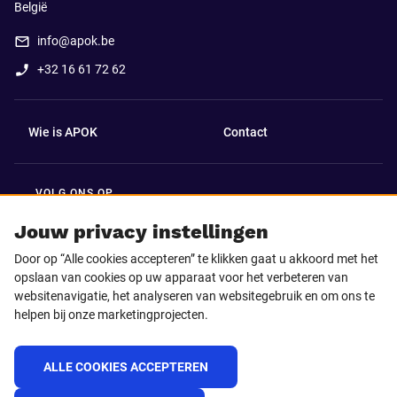
België
info@apok.be
+32 16 61 72 62
Wie is APOK
Contact
VOLG ONS OP
Facebook
LinkedIn
Jouw privacy instellingen
Door op “Alle cookies accepteren” te klikken gaat u akkoord met het
Instagram
TikTok
opslaan van cookies op uw apparaat voor het verbeteren van
websitenavigatie, het analyseren van websitegebruik en om ons te
helpen bij onze marketingprojecten.
Youtube
ALLE COOKIES ACCEPTEREN