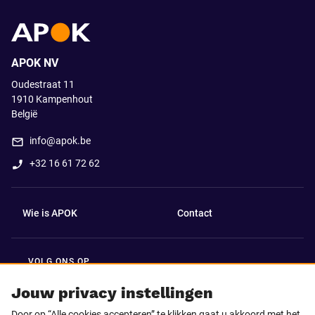
APOK NV
Oudestraat 11
1910
Kampenhout
België
info@apok.be
+32 16 61 72 62
Wie is APOK
Contact
VOLG ONS OP
Facebook
LinkedIn
Jouw privacy instellingen
Door op “Alle cookies accepteren” te klikken gaat u akkoord met het