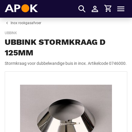
Winkelmandje
APOK
Men
Inloggen
Inox rookgasafvoer
UBBINK
UBBINK STORMKRAAG D
125MM
Stormkraag voor dubbelwandige buis in inox. Artikelcode 0746000.