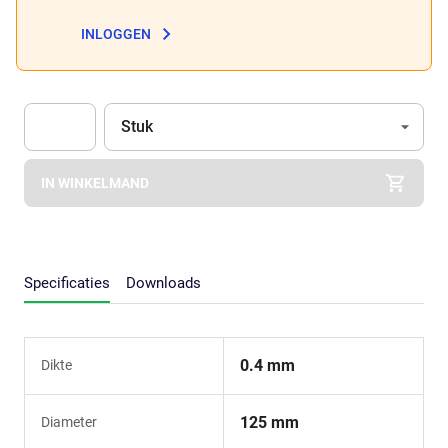
INLOGGEN
Eenheid
(Optioneel)
Stuk
Apok.Product.Detail.AddToCart.Quantity
(Optioneel)
IN WINKELMAND
Specificaties
Downloads
0.4 mm
Dikte
125 mm
Diameter