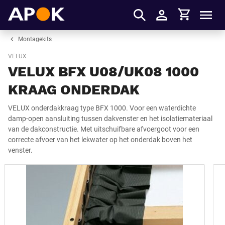
Winkelmandje
APOK
Men
Inloggen
Montagekits
VELUX
VELUX BFX U08/UK08 1000
KRAAG ONDERDAK
VELUX onderdakkraag type BFX 1000. Voor een waterdichte
damp-open aansluiting tussen dakvenster en het isolatiemateriaal
van de dakconstructie. Met uitschuifbare afvoergoot voor een
correcte afvoer van het lekwater op het onderdak boven het
venster.