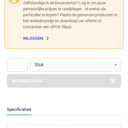
Zelfstandige in de bouwsector? Log in om jouw
persoonlijke prijzen te raadplegen. Je wenst als
particulier te kopen? Plaats de gewenste producten in
het winkelmandje en download uw offerte of
contacteer een APOK filiaal.
INLOGGEN
Eenheid
(Optioneel)
Stuk
Apok.Product.Detail.AddToCart.Quantity
(Optioneel)
IN WINKELMAND
Specificaties